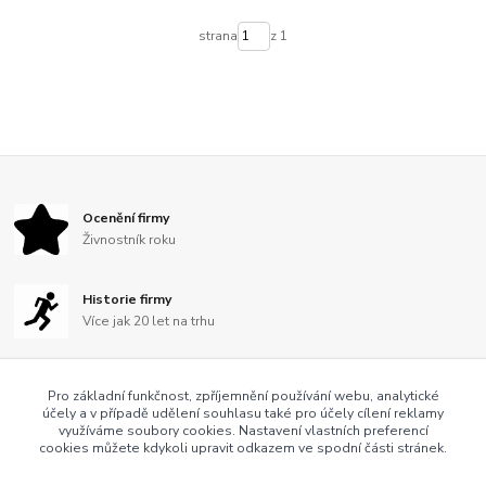
strana
z 1
Ocenění firmy
Živnostník roku
Historie firmy
Více jak 20 let na trhu
Fair play firma
Pro základní funkčnost, zpříjemnění používání webu, analytické
S námi se bát nemusíte
účely a v případě udělení souhlasu také pro účely cílení reklamy
využíváme soubory cookies. Nastavení vlastních preferencí
cookies můžete kdykoli upravit odkazem ve spodní části stránek.
Záruka kvality
Kvalitní zboží