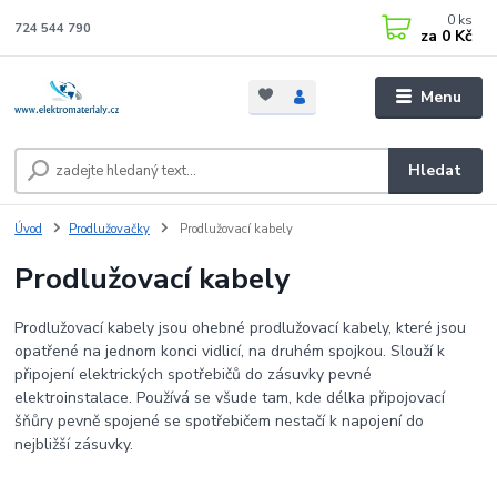
0
ks
724 544 790
za
0 Kč
Menu
Hledat
Úvod
Prodlužovačky
Prodlužovací kabely
Prodlužovací kabely
Prodlužovací kabely jsou ohebné prodlužovací kabely, které jsou
opatřené na jednom konci vidlicí, na druhém spojkou. Slouží k
připojení elektrických spotřebičů do zásuvky pevné
elektroinstalace. Používá se všude tam, kde délka připojovací
šňůry pevně spojené se spotřebičem nestačí k napojení do
nejbližší zásuvky.