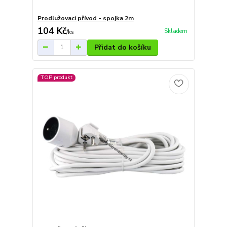
Prodlužovací přívod - spojka 2m
104 Kč
Skladem
/
ks
Přidat do košíku
TOP produkt