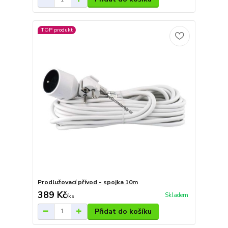
TOP produkt
Prodlužovací přívod - spojka 10m
389 Kč
Skladem
/
ks
Přidat do košíku