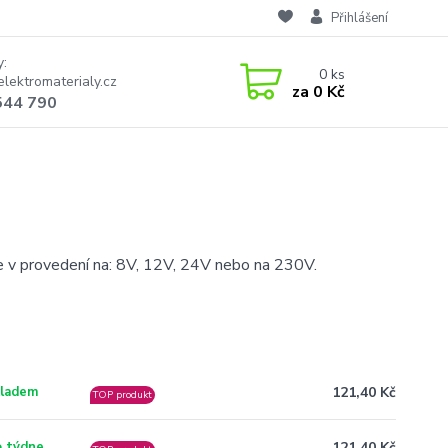
Přihlášení
y:
0
ks
lektromaterialy.cz
za
0 Kč
544 790
v provedení na: 8V, 12V, 24V nebo na 230V.
121,40 Kč
ladem
TOP produkt
121,40 Kč
 týdne