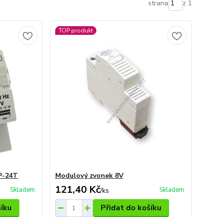
strana
z 1
TOP produkt
P-24T
Modulový zvonek 8V
121,40 Kč
Skladem
Skladem
/
ks
šíku
Přidat do košíku