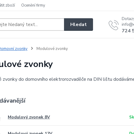
átit zboží
Ocenění firmy
Dotaz
Hledat
info@e
724 
Domovní zvonky
Modulové zvonky
lové zvonky
 zvonky do domovního elektrorozvaděče na DIN lištu dodáváme 
dávanější
Modulový zvonek 8V
Sk
Modulový zvonek 12V
Do