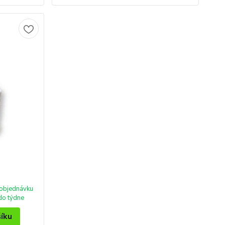
objednávku
do týdne
šíku