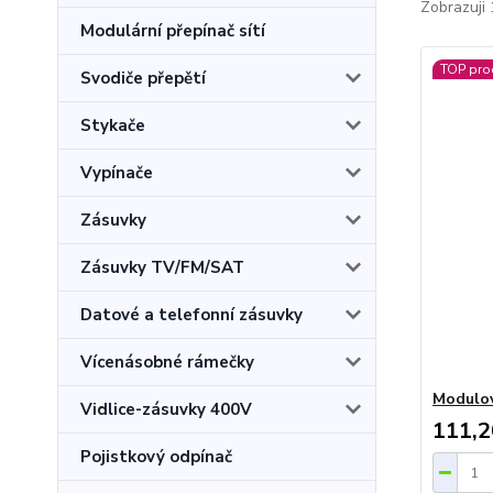
Zobrazuji 
Modulární přepínač sítí
TOP pro
Svodiče přepětí
Stykače
Vypínače
Zásuvky
Zásuvky TV/FM/SAT
Datové a telefonní zásuvky
Vícenásobné rámečky
Modulov
Vidlice-zásuvky 400V
111,2
Pojistkový odpínač