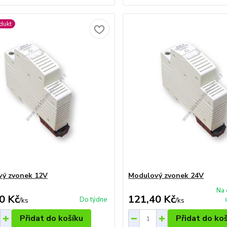
dukt
ý zvonek 12V
Modulový zvonek 24V
Na 
0 Kč
121,40 Kč
Do týdne
/
ks
/
ks
Přidat do košíku
Přidat do ko