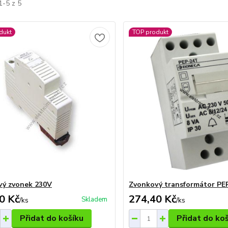
1-5 z 5
dukt
TOP produkt
ý zvonek 230V
Zvonkový transformátor PE
0 Kč
274,40 Kč
Skladem
/
ks
/
ks
Přidat do košíku
Přidat do ko