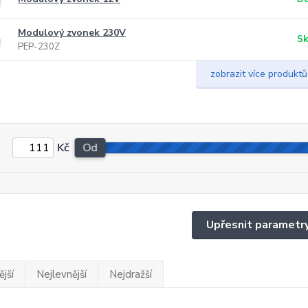
Modulový zvonek 230V
Sk
PEP-230Z
zobrazit více produktů
Kč
Od
Upřesnit parametr
jší
Nejlevnější
Nejdražší