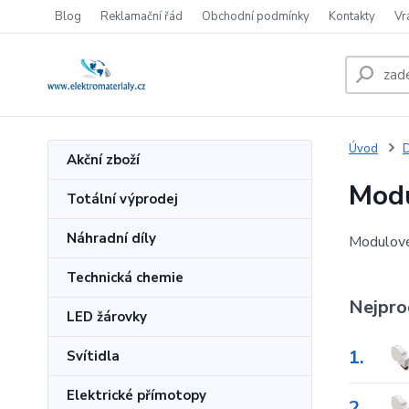
Blog
Reklamační řád
Obchodní podmínky
Kontakty
Vr
Úvod
Akční zboží
Modu
Totální výprodej
Náhradní díly
Modulové
Technická chemie
Nejpro
LED žárovky
1.
Svítidla
Elektrické přímotopy
2.