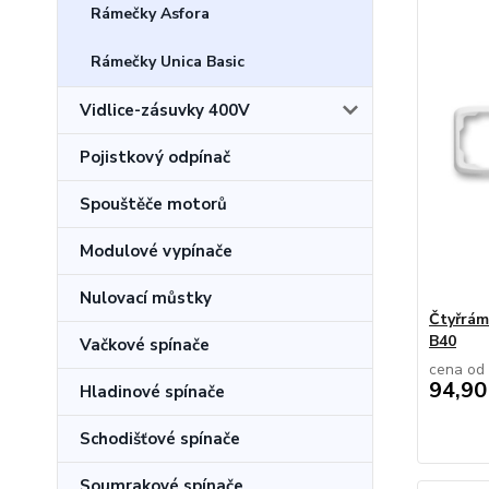
Rámečky Asfora
Rámečky Unica Basic
Vidlice-zásuvky 400V
Pojistkový odpínač
Spouštěče motorů
Modulové vypínače
Nulovací můstky
Čtyřrám
B40
Vačkové spínače
cena od
94,90
Hladinové spínače
Schodišťové spínače
Soumrakové spínače