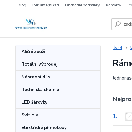
Blog
Reklamační řád
Obchodní podmínky
Kontakty
Vr
Úvod
V
Akční zboží
Rám
Totální výprodej
Náhradní díly
Jednonás
Technická chemie
Nejpro
LED žárovky
Svítidla
1.
Elektrické přímotopy