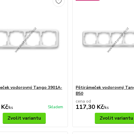
eček vodorovný Tango 3901A-
Pětirámeček vodorovný Tan
B50
cena od
 Kč
117,30 Kč
Skladem
/
ks
/
ks
Zvolit variantu
Zvolit variantu