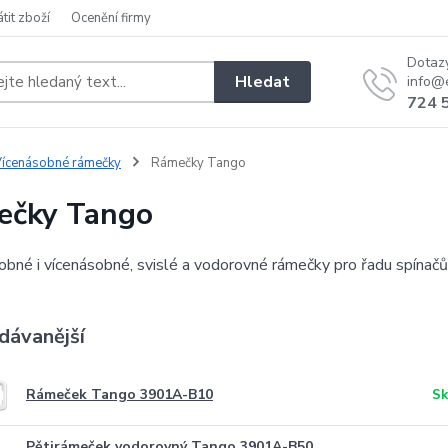
átit zboží
Ocenění firmy
Dotaz
Hledat
info@e
724 
ícenásobné rámečky
Rámečky Tango
ečky Tango
obné i vícenásobné, svislé a vodorovné rámečky pro řadu spína
dávanější
Rámeček Tango 3901A-B10
Sk
Pětirámeček vodorovný Tango 3901A-B50