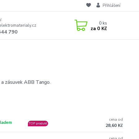
Přihlášení
y:
0
ks
lektromaterialy.cz
za
0 Kč
544 790
čů a zásuvek ABB Tango.
cena od
ladem
TOP produkt
28,60 Kč
cena od