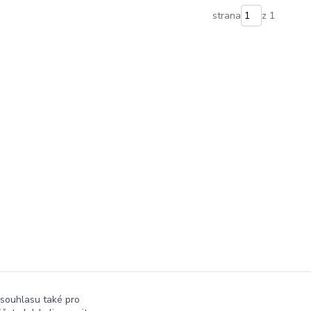
strana
z 1
 souhlasu také pro