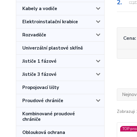
2.
Kabely a vodiče
Elektroinstalační krabice
Rozvaděče
Cena:
Univerzální plastové skříně
Jističe 1 fázové
Jističe 3 fázové
Propojovací lišty
Nejnově
Proudové chrániče
Zobrazuji 
Kombinované proudové
chrániče
TOP pro
Oblouková ochrana