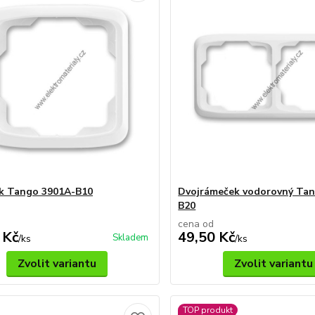
k Tango 3901A-B10
Dvojrámeček vodorovný Ta
B20
cena od
 Kč
49,50 Kč
Skladem
/
ks
/
ks
Zvolit variantu
Zvolit variantu
TOP produkt