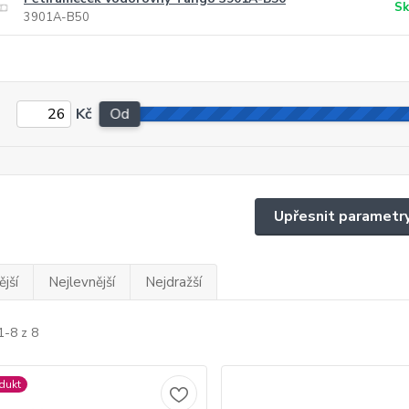
Sk
3901A-B50
Kč
Od
Upřesnit parametr
jší
Nejlevnější
Nejdražší
1-8 z 8
dukt