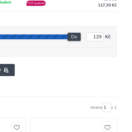
ladem
TOP produkt
117,30 Kč
Do
Kč
y
strana
z 1