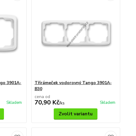
ngo 3901A-
Třírámeček vodorovný Tango 3901A-
B30
cena od
70,90 Kč
Skladem
Skladem
/
ks
Zvolit variantu