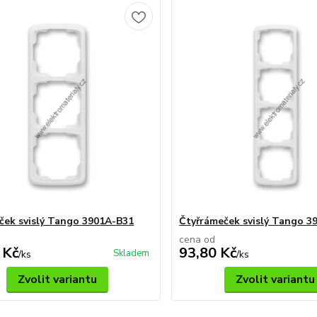
ček svislý Tango 3901A-B31
Čtyřrámeček svislý Tango 3
cena od
 Kč
93,80 Kč
Skladem
/
ks
/
ks
Zvolit variantu
Zvolit variantu