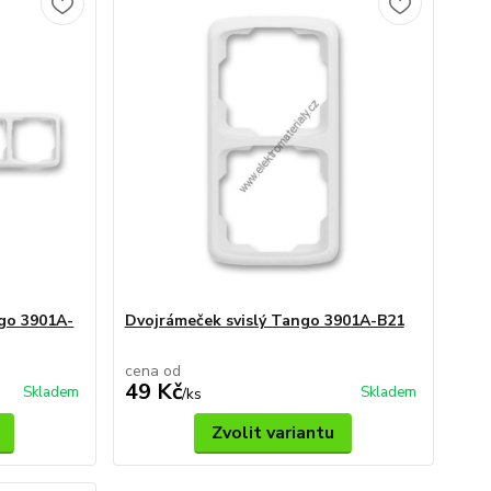
go 3901A-
Dvojrámeček svislý Tango 3901A-B21
cena od
49 Kč
Skladem
Skladem
/
ks
Zvolit variantu