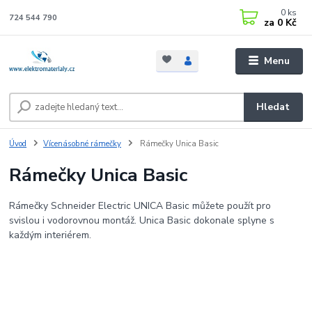
0
ks
724 544 790
za
0 Kč
Menu
Hledat
Úvod
Vícenásobné rámečky
Rámečky Unica Basic
Rámečky Unica Basic
Rámečky Schneider Electric UNICA Basic můžete použít pro
svislou i vodorovnou montáž. Unica Basic dokonale splyne s
každým interiérem.