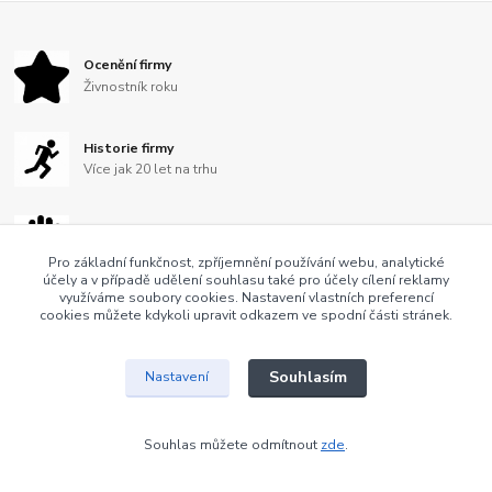
Ocenění firmy
Živnostník roku
Historie firmy
Více jak 20 let na trhu
Fair play firma
S námi se bát nemusíte
Pro základní funkčnost, zpříjemnění používání webu, analytické
účely a v případě udělení souhlasu také pro účely cílení reklamy
využíváme soubory cookies. Nastavení vlastních preferencí
Záruka kvality
cookies můžete kdykoli upravit odkazem ve spodní části stránek.
Kvalitní zboží
Souhlasím
Nastavení
Copyright © 2007-2026 - Bohumil Dušek
Vytvořeno na
Eshop-rychle.cz
Souhlas můžete odmítnout
zde
.