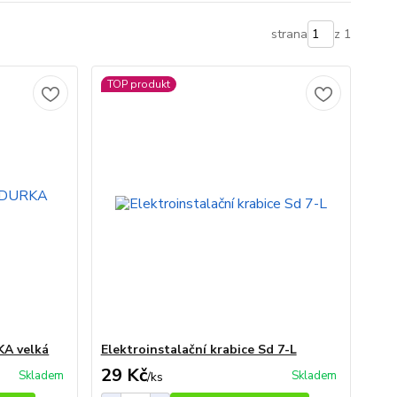
strana
z 1
TOP produkt
KA velká
Elektroinstalační krabice Sd 7-L
29 Kč
Skladem
Skladem
/
ks