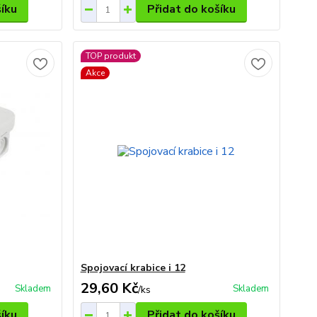
šíku
Přidat do košíku
TOP produkt
Akce
Spojovací krabice i 12
29,60 Kč
Skladem
Skladem
/
ks
šíku
Přidat do košíku