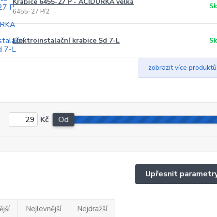
Krabice 6455-27 P - ACIDURKA velká
Sk
6455-27 P/2
Elektroinstalační krabice Sd 7-L
Sk
zobrazit více produktů
Kč
Od
Upřesnit parametr
jší
Nejlevnější
Nejdražší