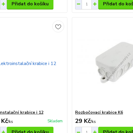
Přidat do košíku
Přidat do ko
nstalační krabice i 12
Rozbočovací krabice K6
 Kč
29 Kč
Skladem
/
ks
/
ks
Přidat do košíku
Přidat do ko