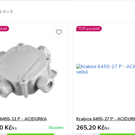
1-6 z 6
dukt
TOP produkt
 6455-11 P - ACIDURKA
Krabice 6455-27 P - ACIDUR
0 Kč
265,20 Kč
Skladem
/
ks
/
ks