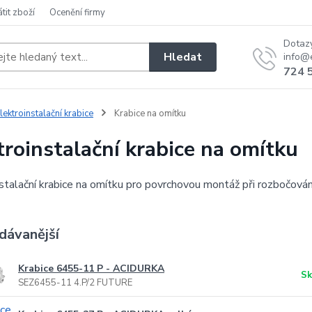
átit zboží
Ocenění firmy
Dotaz
Hledat
info@e
724 
lektroinstalační krabice
Krabice na omítku
troinstalační krabice na omítku
stalační krabice na omítku pro povrchovou montáž při rozbočován
dávanější
Krabice 6455-11 P - ACIDURKA
Sk
SEZ6455-11 4.P/2 FUTURE