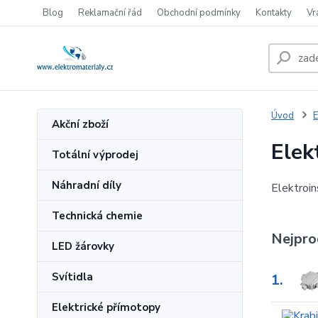
Blog
Reklamační řád
Obchodní podmínky
Kontakty
Vr
Úvod
E
Akční zboží
Elek
Totální výprodej
Náhradní díly
Elektroin
Technická chemie
Nejpro
LED žárovky
Svítidla
1.
Elektrické přímotopy