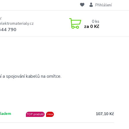
Přihlášení
y:
0
ks
lektromaterialy.cz
za
0 Kč
544 790
í a spojování kabelů na omítce.
107,10 Kč
ladem
TOP produkt
Akce