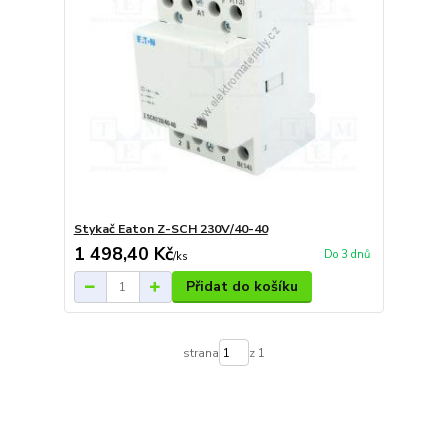
Stykač Eaton Z-SCH 230V/40-40
1 498,40 Kč
Do 3 dnů
/
ks
Přidat do košíku
strana
z 1