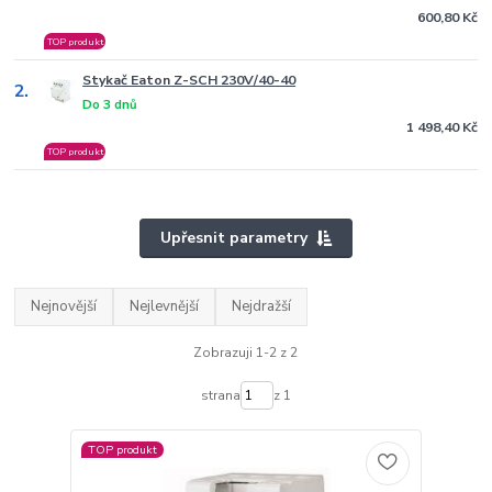
600,80 Kč
TOP produkt
Stykač Eaton Z-SCH 230V/40-40
2.
Do 3 dnů
1 498,40 Kč
TOP produkt
Upřesnit parametry
Nejnovější
Nejlevnější
Nejdražší
Zobrazuji 1-2 z 2
strana
z 1
TOP produkt