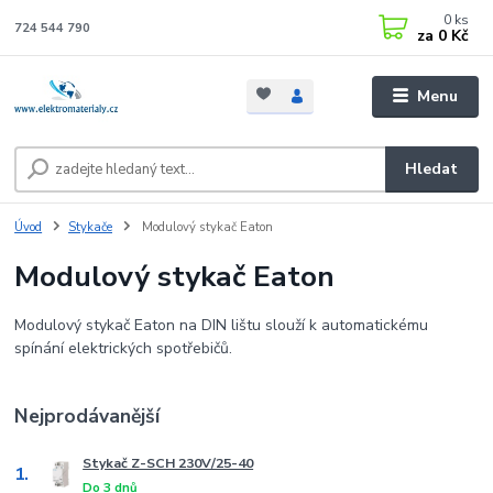
0
ks
724 544 790
za
0 Kč
Menu
Hledat
Úvod
Stykače
Modulový stykač Eaton
Modulový stykač Eaton
Modulový stykač Eaton na DIN lištu slouží k automatickému
spínání elektrických spotřebičů.
Nejprodávanější
Stykač Z-SCH 230V/25-40
1.
Do 3 dnů