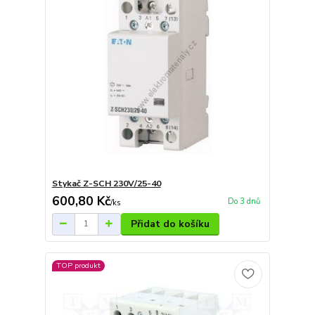
Stykač Z-SCH 230V/25-40
600,80 Kč
Do 3 dnů
/
ks
Přidat do košíku
TOP produkt