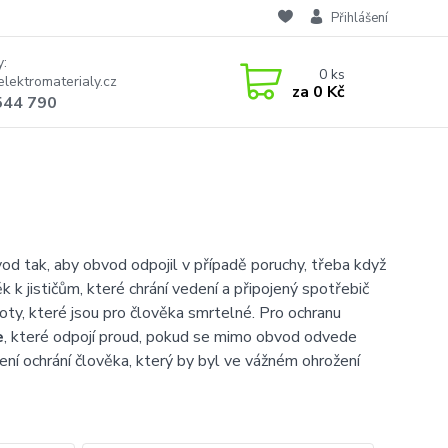
Přihlášení
y:
0
ks
lektromaterialy.cz
za
0 Kč
544 790
vod tak, aby obvod odpojil v případě poruchy, třeba když
 k jističům, které chrání vedení a připojený spotřebič
noty, které jsou pro člověka smrtelné. Pro ochranu
e
, které odpojí proud, pokud se mimo obvod odvede
ení ochrání člověka, který by byl ve vážném ohrožení