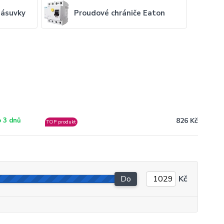
zásuvky
Proudové chrániče Eaton
826 Kč
 3 dnů
TOP produkt
Do
Kč