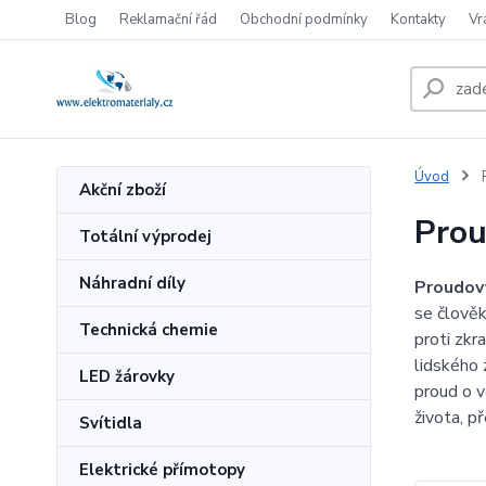
Blog
Reklamační řád
Obchodní podmínky
Kontakty
Vr
Úvod
P
Akční zboží
Prou
Totální výprodej
Náhradní díly
Proudový
se člověk
Technická chemie
proti zkr
lidského 
LED žárovky
proud o v
života, p
Svítidla
Elektrické přímotopy