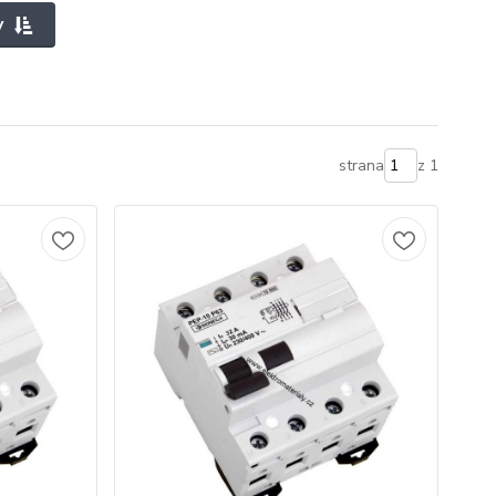
y
strana
z 1