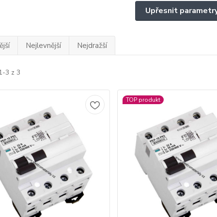
Upřesnit parametr
jší
Nejlevnější
Nejdražší
1-3 z 3
TOP produkt