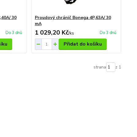
,40A/ 30
Proudový chránič Bonega 4P,63A/ 30
mA
1 029,20 Kč
Do 3 dnů
Do 3 dnů
/
ks
šíku
Přidat do košíku
strana
z 1