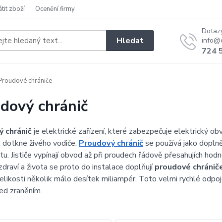
átit zboží
Ocenění firmy
Dotaz
Hledat
info@e
724 
roudové chrániče
dový chránič
 chránič
je elektrické zařízení, které zabezpečuje elektrický ob
 dotkne živého vodiče.
Proudový chránič
se používá jako doplněk
atu. Jističe vypínají obvod až při proudech řádově přesahujích hod
zdraví a života se proto do instalace doplňují
proudové chránič
elikosti několik málo desítek miliampér. Toto velmi rychlé odpoj
řed zraněním.