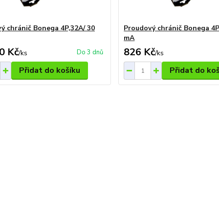
ý chránič Bonega 4P,32A/ 30
Proudový chránič Bonega 4P
mA
0 Kč
826 Kč
Do 3 dnů
/
ks
/
ks
Přidat do košíku
Přidat do ko