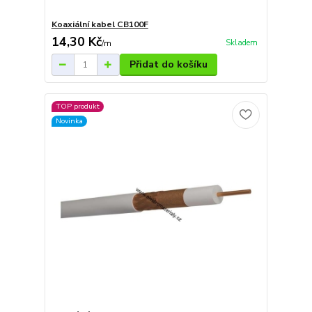
Koaxiální kabel CB100F
14,30 Kč
Skladem
/
m
Přidat do košíku
TOP produkt
Novinka