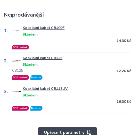
Nejprodávanější
Koaxiální kabel CB100F
1.
Skladem
14,30 Kč
TOP produkt
Koaxiální kabel CB125
2.
Skladem
CB125
12,20 Kč
TOP produkt
Novinka
Koaxiální kabel CB113UV
3.
Skladem
16,30 Kč
TOP produkt
Novinka
Upřesnit parametry