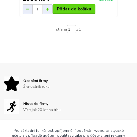
Přidat do košíku
strana
z 1
Ocenění firmy
Živnostník roku
Historie firmy
Více jak 20 let na trhu
Fair play firma
Pro základní funkčnost, zpříjemnění používání webu, analytické
S námi se bát nemusíte
účely a v případě udělení souhlasu také pro účely cílení reklamy