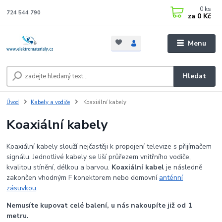
0
ks
724 544 790
za
0 Kč
Menu
Hledat
Úvod
Kabely a vodiče
Koaxiální kabely
Koaxiální kabely
Koaxiální kabely slouží nejčastěji k propojení televize s přijímačem
signálu. Jednotlivé kabely se liší průřezem vnitřního vodiče,
kvalitou stínění, délkou a barvou.
Koaxiální kabel
je následně
zakončen vhodným F konektorem nebo domovní
anténní
zásuvkou
.
Nemusíte kupovat celé balení, u nás nakoupíte již od 1
metru.