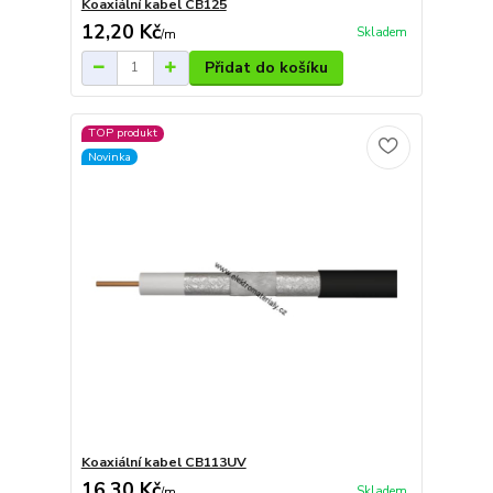
Koaxiální kabel CB125
12,20 Kč
Skladem
/
m
Přidat do košíku
TOP produkt
Novinka
Koaxiální kabel CB113UV
16,30 Kč
Skladem
/
m