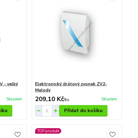
V - velký
Elektronický drátový zvonek ZV2-
Melody
209,10 Kč
Skladem
Skladem
/
ks
šíku
Přidat do košíku
TOP produkt