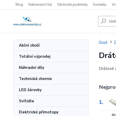
Blog
Reklamační řád
Obchodní podmínky
Kontakty
Vr
Úvod
Akční zboží
Drát
Totální výprodej
Náhradní díly
Drátové z
Technická chemie
Nejpro
LED žárovky
Svítidla
1.
Elektrické přímotopy