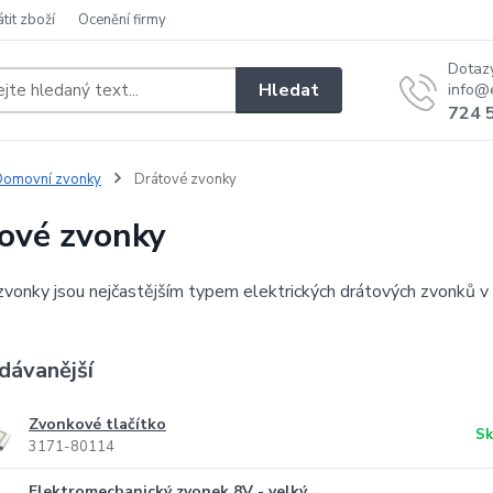
átit zboží
Ocenění firmy
Dotaz
Hledat
info@e
724 
Domovní zvonky
Drátové zvonky
ové zvonky
vonky jsou nejčastějším typem elektrických drátových zvonků v 
dávanější
Zvonkové tlačítko
Sk
3171-80114
Elektromechanický zvonek 8V - velký