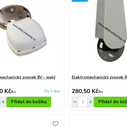
mechanický zvonek 8V - malý
Elektromechanický zvonek 8
0 Kč
280,50 Kč
Do 3 dnů
/
ks
/
ks
Přidat do košíku
Přidat do ko