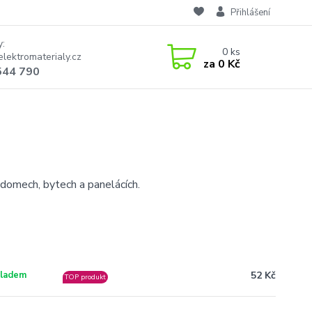
Přihlášení
y:
0
ks
lektromaterialy.cz
za
0 Kč
544 790
domech, bytech a panelácích.
52 Kč
ladem
TOP produkt