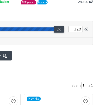
280,50 Kč
ladem
TOP produkt
Novinka
Do
Kč
y
strana
z 1
Novinka