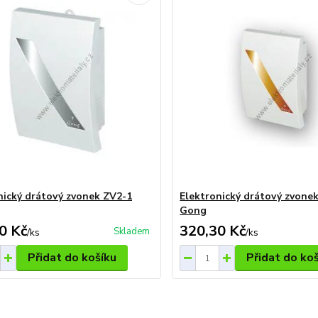
nický drátový zvonek ZV2-1
Elektronický drátový zvone
Gong
0 Kč
320,30 Kč
Skladem
/
ks
/
ks
Přidat do košíku
Přidat do ko