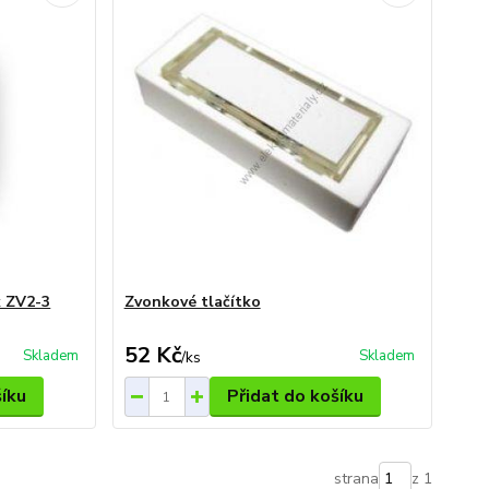
k ZV2-3
Zvonkové tlačítko
52 Kč
Skladem
Skladem
/
ks
šíku
Přidat do košíku
strana
z 1