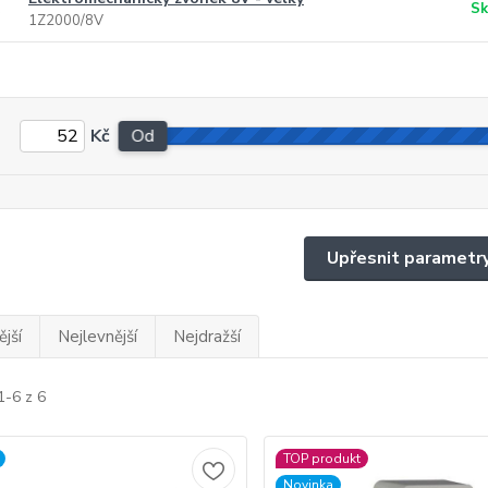
Sk
1Z2000/8V
Kč
Od
Upřesnit parametr
jší
Nejlevnější
Nejdražší
1-6 z 6
TOP produkt
Novinka