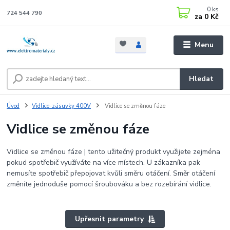
0
ks
724 544 790
za
0 Kč
Menu
Hledat
Úvod
Vidlice-zásuvky 400V
Vidlice se změnou fáze
Vidlice se změnou fáze
Vidlice se změnou fáze | tento užitečný produkt využijete zejména
pokud spotřebič využíváte na více místech. U zákazníka pak
nemusíte spotřebič přepojovat kvůli směru otáčení. Směr otáčení
změníte jednoduše pomocí šroubováku a bez rozebírání vidlice.
Upřesnit parametry