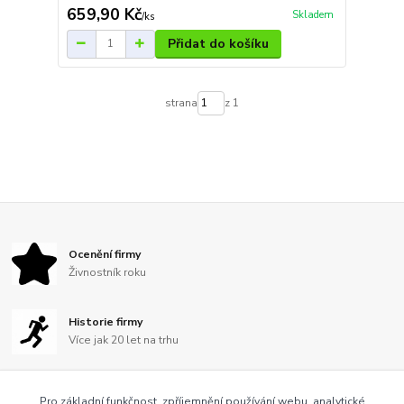
659,90 Kč
Skladem
/
ks
Přidat do košíku
strana
z 1
Ocenění firmy
Živnostník roku
Historie firmy
Více jak 20 let na trhu
Fair play firma
Pro základní funkčnost, zpříjemnění používání webu, analytické