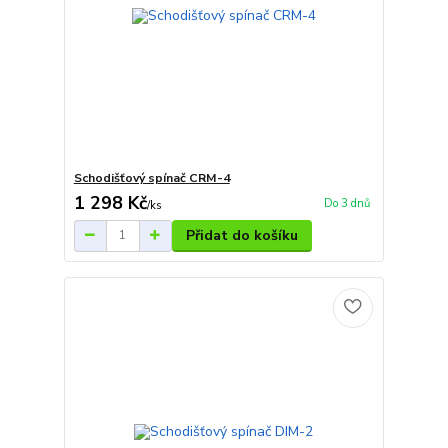
Schodišťový spínač CRM-4
1 298 Kč
Do 3 dnů
/
ks
Přidat do košíku