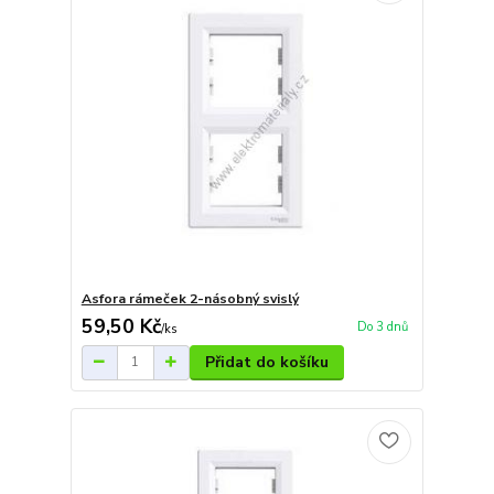
Asfora rámeček 2-násobný svislý
59,50 Kč
Do 3 dnů
/
ks
Přidat do košíku