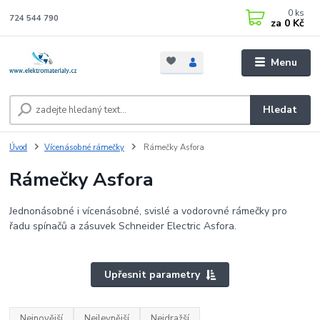
0
ks
724 544 790
za
0 Kč
Menu
Hledat
Úvod
Vícenásobné rámečky
Rámečky Asfora
Rámečky Asfora
Jednonásobné i vícenásobné, svislé a vodorovné rámečky pro
řadu spínačů a zásuvek Schneider Electric Asfora.
Upřesnit parametry
Nejnovější
Nejlevnější
Nejdražší