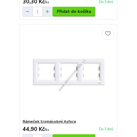
30,30 Kč
Do 3 dnů
/
ks
Přidat do košíku
Rámeček trojnásobný Asfora
44,90 Kč
Do 3 dnů
/
ks