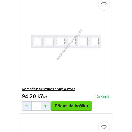
Rámeček šestinásobný Asfora
94,20 Kč
Do 3 dnů
/
ks
Přidat do košíku