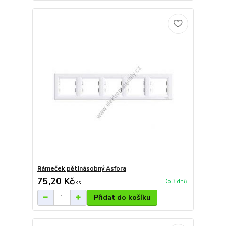
Rámeček pětinásobný Asfora
75,20 Kč
Do 3 dnů
/
ks
Přidat do košíku