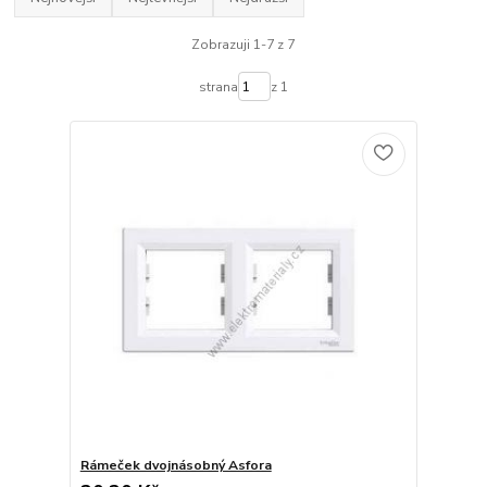
Zobrazuji 1-7 z 7
strana
z 1
Rámeček dvojnásobný Asfora