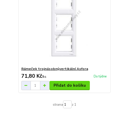
Rámeček trojnásobný,vertikální Asfora
71,80 Kč
Do týdne
/
ks
Přidat do košíku
strana
z 1