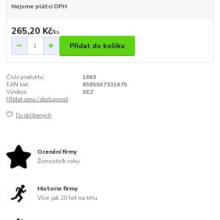
Nejsme plátci DPH
265,20 Kč
/
ks
Přidat do košíku
Číslo produktu:
1863
EAN kód:
8585007331675
Výrobce:
SEZ
Hlídat cenu / dostupnost
Do oblíbených
Ocenění firmy
Živnostník roku
Historie firmy
Více jak 20 let na trhu