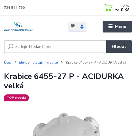
0
ks
724 544 790
za
0 Kč
Menu
Hledat
Úvod
Elektroinstalační krabice
Krabice 6455-27 P - ACIDURKA velká
Krabice 6455-27 P - ACIDURKA
velká
TOP produkt