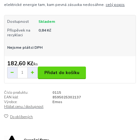
elektrické energie tam, kam pevná zásuvka nedosáhne.
celý popis
Dostupnost
Skladem
Příspěvek na
0,84 Kč
recyklaci
Nejsme plátci DPH
182,60 Kč
/
ks
Přidat do košíku
Číslo produktu:
0115
EAN kód:
8595025302137
Výrobce:
Emos
Hlídat cenu / dostupnost
Do oblíbených
Ocenění firmy