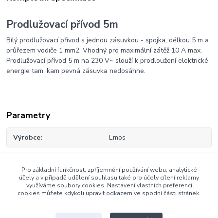
Prodlužovací přívod 5m
Bílý prodlužovací přívod s jednou zásuvkou - spojka, délkou 5 m a
průřezem vodiče 1 mm2. Vhodný pro maximální zátěž 10 A max.
Prodlužovací přívod 5 m na 230 V~ slouží k prodloužení elektrické
energie tam, kam pevná zásuvka nedosáhne.
Parametry
Výrobce
Emos
Pro základní funkčnost, zpříjemnění používání webu, analytické
Zboží zařazeno v kategoriích
účely a v případě udělení souhlasu také pro účely cílení reklamy
využíváme soubory cookies. Nastavení vlastních preferencí
cookies můžete kdykoli upravit odkazem ve spodní části stránek.
Prodlužovací kabely