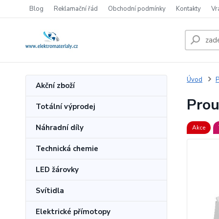
Blog
Reklamační řád
Obchodní podmínky
Kontakty
Vr
Úvod
P
Akční zboží
Prou
Totální výprodej
Náhradní díly
Akce
Technická chemie
LED žárovky
Svítidla
Elektrické přímotopy