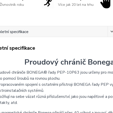
Živnostník roku
Více jak 20 let na trhu
etní specifikace
tní specifikace
Proudový chránič Boneg
udové chrániče BONEGA® řady PEP-10P63 jsou určeny pro montá
o pomocí šroubů na rovnou plochu.
ropracovaném spojení s ostatními přístroji BONEGA řady PEP vytv
ktroinstalačních systémů.
žňují na sebe vázat různá příslušenství, jako jsou napěťové a p
takty, atd.
magnetické chrániče Bonega přináší přes 40 výhod a inovací, dík