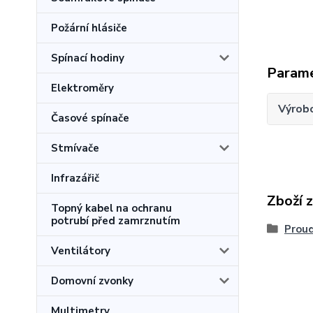
Požární hlásiče
Spínací hodiny
Param
Elektroměry
Výrob
Časové spínače
Stmívače
Infrazářič
Zboží 
Topný kabel na ochranu
potrubí před zamrznutím
Proud
Ventilátory
Domovní zvonky
Multimetry