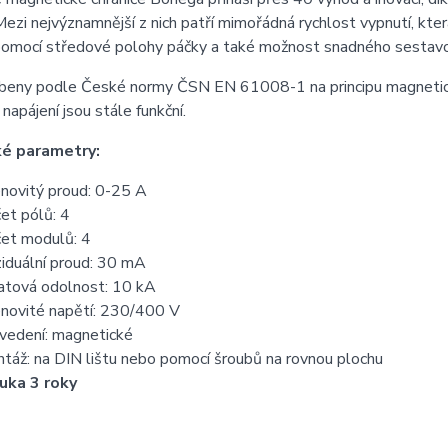
ezi nejvýznamnější z nich patří mimořádná rychlost vypnutí, kte
omocí středové polohy páčky a také možnost snadného sestavová
obeny podle České normy ČSN EN 61008-1 na principu magneti
 napájení jsou stále funkční.
ké parametry:
novitý proud: 0-25 A
et pólů: 4
et modulů: 4
iduální proud: 30 mA
atová odolnost: 10 kA
novité napětí: 230/400 V
vedení: magnetické
táž: na DIN lištu nebo pomocí šroubů na rovnou plochu
uka 3 roky