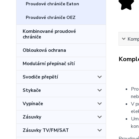
Proudové chrániče Eaton
Proudové chrániče OEZ
Kombinované proudové
chrániče
Kompl
Oblouková ochrana
Komple
Modulární přepínač sítí
Svodiče přepětí
Pro
Stykače
neb
V p
Vypínače
ele
Zásuvky
Umo
kon
Zásuvky TV/FM/SAT
Proudové 