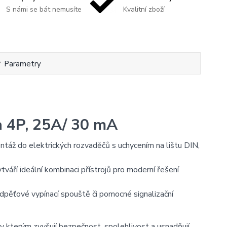
S námi se bát nemusíte
Kvalitní zboží
Parametry
a 4P, 25A/ 30 mA
ž do elektrických rozvaděčů s uchycením na lištu DIN,
áří ideální kombinaci přístrojů pro moderní řešení
odpěťové vypínací spouště či pomocné signalizační
y kterým zvyšují bezpečnost, spolehlivost a usnadňují