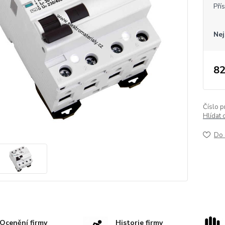
Pří
Nej
82
Číslo p
Hlídat 
Do 
Ocenění firmy
Historie firmy