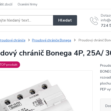
átit zboží
Ocenění firmy
Dotaz
Hledat
info@e
724 
roudové chrániče
Proudové chrániče Bonega
Proudový chránič Bon
dový chránič Bonega 4P, 25A/ 
TOP produkt
Proudo
BONEGA
rozvad
plochu
PEP vyt
Dos