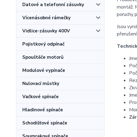
Datové a telefonní zásuvky
montáž. M
poruchy p
Vícenásobné rámečky
Jsou vyr
Vidlice-zásuvky 400V
přerušení
Pojistkový odpínač
Technic
Spouštěče motorů
Jme
Poč
Modulové vypínače
Poč
Rez
Nulovací můstky
Zkr
Jme
Vačkové spínače
Pro
Mon
Hladinové spínače
Zár
Schodišťové spínače
Soumrakové spínače