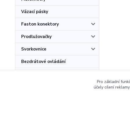
Vázací pásky
Faston konektory
Prodlužovačky
Svorkovnice
Bezdrátové ovládání
Povinné revize kotlů na tuhá
paliva
Pro základní funk
účely cílení reklam