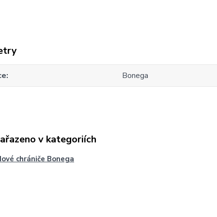
etry
ce
Bonega
zařazeno v kategoriích
ové chrániče Bonega