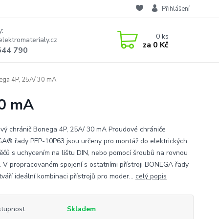
Přihlášení
y:
0
ks
lektromaterialy.cz
za
0 Kč
544 790
ega 4P, 25A/ 30 mA
30 mA
vý chránič Bonega 4P, 25A/ 30 mA Proudové chrániče
® řady PEP-10P63 jsou určeny pro montáž do elektrických
ěčů s uchycením na lištu DIN, nebo pomocí šroubů na rovnou
. V propracovaném spojení s ostatními přístroji BONEGA řady
váří ideální kombinaci přístrojů pro moder...
celý popis
tupnost
Skladem