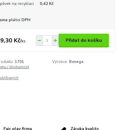
spěvek na recyklaci
0,42 Kč
sme plátci DPH
9,30 Kč
Přidat do košíku
/
ks
roduktu:
1701
Výrobce:
Bonega
cenu / dostupnost
oblíbených
Fair play firma
Záruka kvality