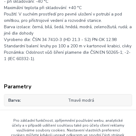
- při skladování: -40 °C
Maximální teplota při skladování: +40 °C
Použití: V suchém prostředí pro pevné uložení v potrubí a pod
omítkou, pro přístrojové vedení a rozvodné stanice.
Barva izolace: černá, bílá, šedá, hnědá, modrá, zelenožlutá, rudá; a
jiné dle dohody
Vyrobeno dle: ČSN 34 7410-3 (HD 21.3 - S2) PN-DK 12.98
Standardní balení: kruhy po 100 a 200 m v kartonové krabici, cívky
Poznámka: Odolnost vůči šíření plamene dle ČSN EN 50265-1; -2-
1 (IEC 60332-1).
Parametry
Barva
Tmavě modrá
Pro základní funkčnost, zpříjemnění používání webu, analytické
Zboží zařazeno v kategoriích
účely a v případě udělení souhlasu také pro účely cílení reklamy
využíváme soubory cookies. Nastavení vlastních preferencí
cookies můžete kdykoli upravit odkazem ve spodní části stránek.