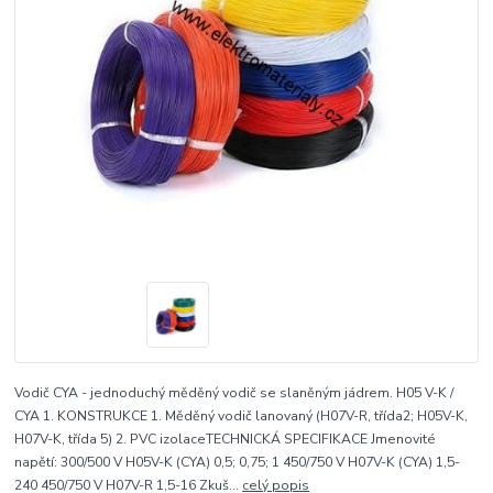
Vodič CYA - jednoduchý měděný vodič se slaněným jádrem. H05 V-K /
CYA 1. KONSTRUKCE 1. Měděný vodič lanovaný (H07V-R, třída2; H05V-K,
H07V-K, třída 5) 2. PVC izolaceTECHNICKÁ SPECIFIKACE Jmenovité
napětí: 300/500 V H05V-K (CYA) 0,5; 0,75; 1 450/750 V H07V-K (CYA) 1,5-
240 450/750 V H07V-R 1,5-16 Zkuš...
celý popis