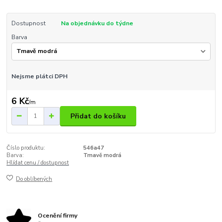
Dostupnost
Na objednávku do týdne
Barva
Nejsme plátci DPH
6 Kč
/
m
Přidat do košíku
Číslo produktu:
546a47
Barva:
Tmavě modrá
Hlídat cenu / dostupnost
Do oblíbených
Ocenění firmy