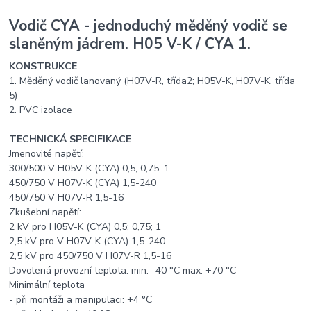
Vodič CYA - jednoduchý měděný vodič se
slaněným jádrem. H05 V-K / CYA 1.
KONSTRUKCE
1. Měděný vodič lanovaný (H07V-R, třída2; H05V-K, H07V-K, třída
5)
2. PVC izolace
TECHNICKÁ SPECIFIKACE
Jmenovité napětí:
300/500 V H05V-K (CYA) 0,5; 0,75; 1
450/750 V H07V-K (CYA) 1,5-240
450/750 V H07V-R 1,5-16
Zkušební napětí:
2 kV pro H05V-K (CYA) 0,5; 0,75; 1
2,5 kV pro V H07V-K (CYA) 1,5-240
2,5 kV pro 450/750 V H07V-R 1,5-16
Dovolená provozní teplota: min. -40 °C max. +70 °C
Minimální teplota
- při montáži a manipulaci: +4 °C