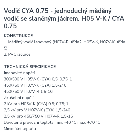
Vodič CYA 0,75 - jednoduchý měděný
vodič se slaněným jádrem. H05 V-K / CYA
0.75
KONSTRUKCE
1. Měděný vodič lanovaný (H07V-R, třída2; H05V-K, H07V-K, třída
5)
2. PVC izolace
TECHNICKÁ SPECIFIKACE
Jmenovité napětí:
300/500 V H05V-K (CYA) 0,5; 0,75; 1
450/750 V H07V-K (CYA) 1,5-240
450/750 V H07V-R 1,5-16
Zkušební napětí:
2 kV pro H05V-K (CYA) 0,5; 0,75; 1
2,5 kV pro V H07V-K (CYA) 1,5-240
2,5 kV pro 450/750 V H07V-R 1,5-16
Dovolená provozní teplota: min. -40 °C max. +70 °C
Minimální teplota