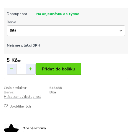
Dostupnost
Na objednávku do týdne
Barva
Nejsme plátci DPH
5 Kč
/
m
Přidat do košíku
Číslo produktu:
545a38
Barva:
Bílá
Hlídat cenu / dostupnost
Do oblíbených
Ocenění firmy