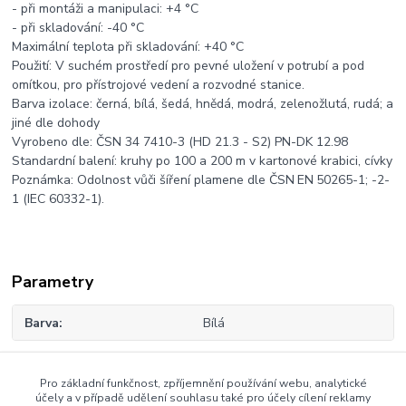
- při montáži a manipulaci: +4 °C
- při skladování: -40 °C
Maximální teplota při skladování: +40 °C
Použití: V suchém prostředí pro pevné uložení v potrubí a pod
omítkou, pro přístrojové vedení a rozvodné stanice.
Barva izolace: černá, bílá, šedá, hnědá, modrá, zelenožlutá, rudá; a
jiné dle dohody
Vyrobeno dle: ČSN 34 7410-3 (HD 21.3 - S2) PN-DK 12.98
Standardní balení: kruhy po 100 a 200 m v kartonové krabici, cívky
Poznámka: Odolnost vůči šíření plamene dle ČSN EN 50265-1; -2-
1 (IEC 60332-1).
Parametry
Barva
Bílá
Pro základní funkčnost, zpříjemnění používání webu, analytické
Zboží zařazeno v kategoriích
účely a v případě udělení souhlasu také pro účely cílení reklamy