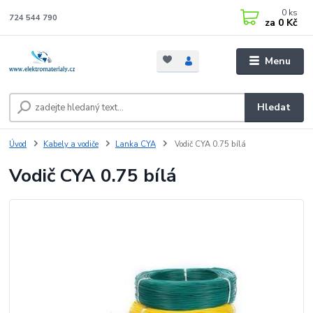
0
ks
724 544 790
za
0 Kč
Menu
Hledat
Úvod
Kabely a vodiče
Lanka CYA
Vodič CYA 0.75 bílá
Vodič CYA 0.75 bílá