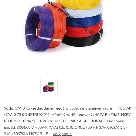
Vodič CYA 0,75 - jednoduchý měděný vodič se slaněným jádrem. H05 V-K
/ CYA 0.75 KONSTRUKCE 1. Měděný vodič lanovaný (H07V-R, třída2; H05V-
K, H07V-K, třída 5) 2. PVC izolaceTECHNICKÁ SPECIFIKACE Jmenovité
napětí: 300/500 V H05V-K (CYA) 0,5; 0,75; 1 450/750 V H07V-K (CYA) 1,5-
240 450/750 V H07V-R 1,5-...
celý popis