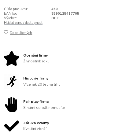
Číslo produktu:
460
EAN kód:
8590125417705
Výrobce:
OEZ
Hlídat cenu / dostupnost
Do oblíbených
Ocenění firmy
Živnostník roku
Historie firmy
Více jak 20 let na trhu
Fair play firma
S námi se bát nemusíte
Záruka kvality
Kvalitní zboží