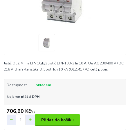
Jistič OEZ Minia LTN 10/B/3 Jistič LTN-10B-3 In 10 A, Ue AC 230/400 V / DC
216 V, charakteristika B, 3pól, Icn 10 kA (OEZ:41770)
celý popis
Dostupnost
Skladem
Nejsme plátci DPH
706,90 Kč
/
ks
Přidat do košíku