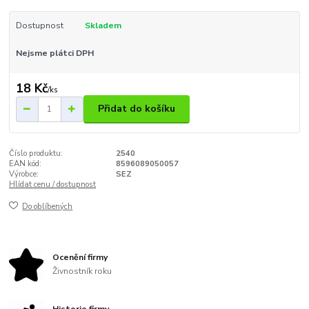
Dostupnost
Skladem
Nejsme plátci DPH
18 Kč
/
ks
Přidat do košíku
Číslo produktu:
2540
EAN kód:
8596089050057
Výrobce:
SEZ
Hlídat cenu / dostupnost
Do oblíbených
Ocenění firmy
Živnostník roku