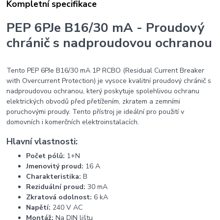
Kompletní specifikace
PEP 6PJe B16/30 mA - Proudový
chránič s nadproudovou ochranou
Tento PEP 6PJe B16/30 mA 1P RCBO (Residual Current Breaker
with Overcurrent Protection) je vysoce kvalitní proudový chránič s
nadproudovou ochranou, který poskytuje spolehlivou ochranu
elektrických obvodů před přetížením, zkratem a zemními
poruchovými proudy. Tento přístroj je ideální pro použití v
domovních i komerčních elektroinstalacích.
Hlavní vlastnosti:
Počet pólů:
1+N
Jmenovitý proud:
16 A
Charakteristika:
B
Reziduální proud:
30 mA
Zkratová odolnost:
6 kA
Napětí:
240 V AC
Montáž:
Na DIN lištu