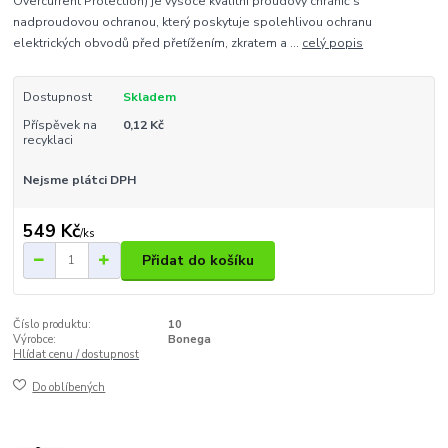
Overcurrent Protection) je vysoce kvalitní proudový chránič s
nadproudovou ochranou, který poskytuje spolehlivou ochranu
elektrických obvodů před přetížením, zkratem a ...
celý popis
Dostupnost
Skladem
Příspěvek na
0,12 Kč
recyklaci
Nejsme plátci DPH
549 Kč
/
ks
Přidat do košíku
Číslo produktu:
10
Výrobce:
Bonega
Hlídat cenu / dostupnost
Do oblíbených