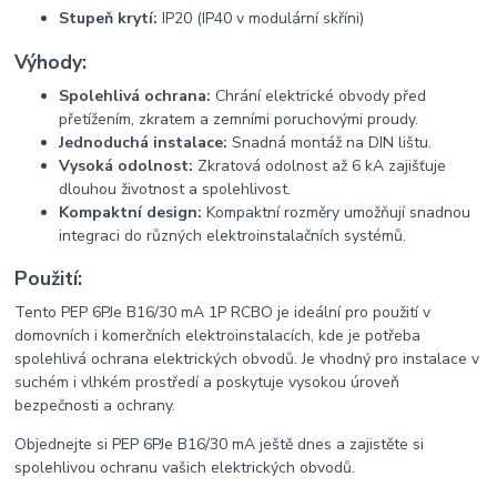
Stupeň krytí:
IP20 (IP40 v modulární skříni)
Výhody:
Spolehlivá ochrana:
Chrání elektrické obvody před
přetížením, zkratem a zemními poruchovými proudy.
Jednoduchá instalace:
Snadná montáž na DIN lištu.
Vysoká odolnost:
Zkratová odolnost až 6 kA zajišťuje
dlouhou životnost a spolehlivost.
Kompaktní design:
Kompaktní rozměry umožňují snadnou
integraci do různých elektroinstalačních systémů.
Použití:
Tento PEP 6PJe B16/30 mA 1P RCBO je ideální pro použití v
domovních i komerčních elektroinstalacích, kde je potřeba
spolehlivá ochrana elektrických obvodů. Je vhodný pro instalace v
suchém i vlhkém prostředí a poskytuje vysokou úroveň
bezpečnosti a ochrany.
Objednejte si PEP 6PJe B16/30 mA ještě dnes a zajistěte si
spolehlivou ochranu vašich elektrických obvodů.