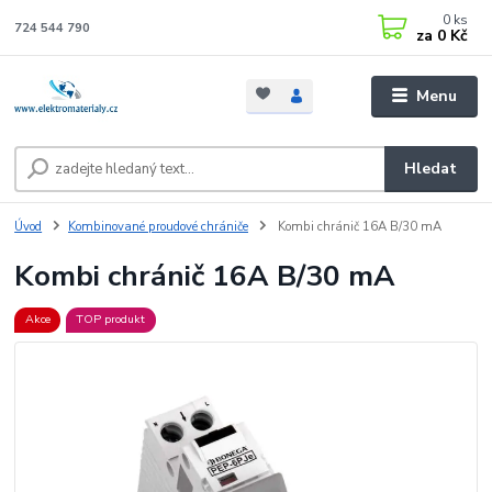
0
ks
724 544 790
za
0 Kč
Menu
Hledat
Úvod
Kombinované proudové chrániče
Kombi chránič 16A B/30 mA
Kombi chránič 16A B/30 mA
Akce
TOP produkt