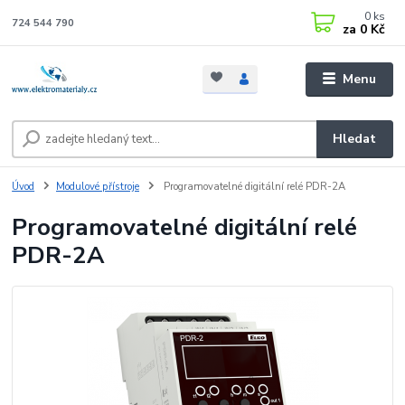
0
ks
724 544 790
za
0 Kč
Menu
Hledat
Úvod
Modulové přístroje
Programovatelné digitální relé PDR-2A
Programovatelné digitální relé
PDR-2A