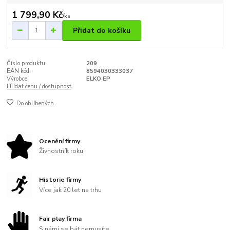
1 799,90 Kč
/
ks
Přidat do košíku
Číslo produktu:
209
EAN kód:
8594030333037
Výrobce:
ELKO EP
Hlídat cenu / dostupnost
Do oblíbených
Ocenění firmy
Živnostník roku
Historie firmy
Více jak 20 let na trhu
Fair play firma
S námi se bát nemusíte