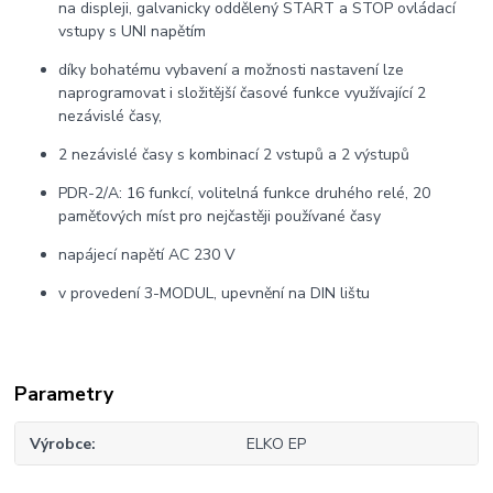
na displeji, galvanicky oddělený START a STOP ovládací
vstupy s UNI napětím
díky bohatému vybavení a možnosti nastavení lze
naprogramovat i složitější časové funkce využívající 2
nezávislé časy,
2 nezávislé časy s kombinací 2 vstupů a 2 výstupů
PDR-2/A: 16 funkcí, volitelná funkce druhého relé, 20
paměťových míst pro nejčastěji používané časy
napájecí napětí AC 230 V
v provedení 3-MODUL, upevnění na DIN lištu
Parametry
Výrobce
ELKO EP