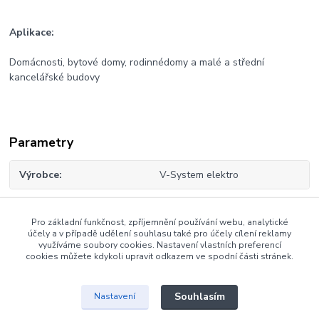
Aplikace:
Domácnosti, bytové domy, rodinnédomy a malé a střední
kancelářské budovy
Parametry
Výrobce
V-System elektro
Pro základní funkčnost, zpříjemnění používání webu, analytické
Zboží zařazeno v kategoriích
účely a v případě udělení souhlasu také pro účely cílení reklamy
využíváme soubory cookies. Nastavení vlastních preferencí
cookies můžete kdykoli upravit odkazem ve spodní části stránek.
Vypínače Asfora
Souhlasím
Nastavení