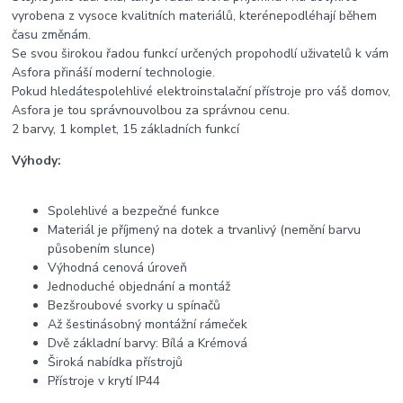
vyrobena z vysoce kvalitních materiálů, kterénepodléhají během
času změnám.
Se svou širokou řadou funkcí určených propohodlí uživatelů k vám
Asfora přináší moderní technologie.
Pokud hledátespolehlivé elektroinstalační přístroje pro váš domov,
Asfora je tou správnouvolbou za správnou cenu.
2 barvy, 1 komplet, 15 základních funkcí
Výhody:
Spolehlivé a bezpečné funkce
Materiál je příjmený na dotek a trvanlivý (nemění barvu
působením slunce)
Výhodná cenová úroveň
Jednoduché objednání a montáž
Bezšroubové svorky u spínačů
Až šestinásobný montážní rámeček
Dvě základní barvy: Bílá a Krémová
Široká nabídka přístrojů
Přístroje v krytí IP44