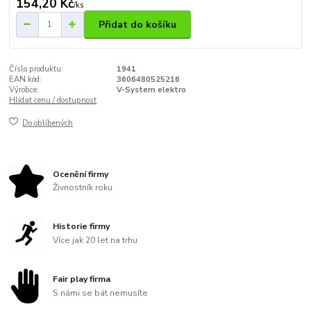
154,20 Kč
/
ks
Přidat do košíku
Číslo produktu:
1941
EAN kód:
3606480525216
Výrobce:
V-System elektro
Hlídat cenu / dostupnost
Do oblíbených
Ocenění firmy
Živnostník roku
Historie firmy
Více jak 20 let na trhu
Fair play firma
S námi se bát nemusíte