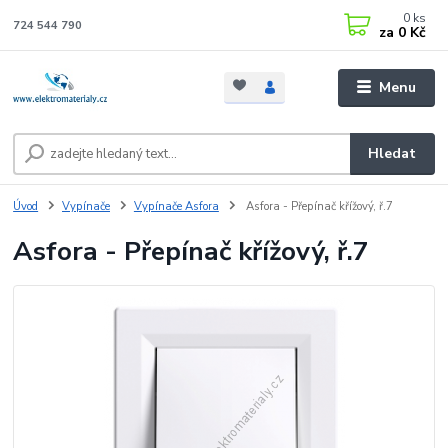
0
ks
724 544 790
za
0 Kč
Menu
Hledat
Úvod
Vypínače
Vypínače Asfora
Asfora - Přepínač křížový, ř.7
Asfora - Přepínač křížový, ř.7