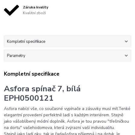
Záruka kvality
Kvalitní zboží
Kompletní specifikace
Parametry
Kompletní specifikace
Asfora spínač 7, bílá
EPH0500121
Asfora nabízí vše, co současné vypínače a zásuvky musí mít.Tenké
elegantní provedení perfektně ladí s každým interiérem. Stejně
jako vášoblíbený módní doplněk, Asfora je tou pravou "třešničkou
na dortu" vašehodomova, která zvýrazní vaší individualitu.
Stejně jako ladí oku, tak je řadaAsfora příjemná i na dotyk. Je