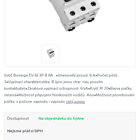
Jistič Bonega EV-6J 3P B 6A •Jmenovitý proud: 6 A•Počet pólů:
3•Vypínací charakteristika: B (pro jinou char. nás prosím
kontaktujte)•Zkratová vypínací schopnost: 6 kA•Krytí: IP 20•Barva páčky:
zelená•Možnost připojení hliníkových vodičů: Ano•Možnost plombování
páčky: v poloze zapnuto i vypnuto
celý popis
Dostupnost
Na objednávku do týdne
Nejsme plátci DPH