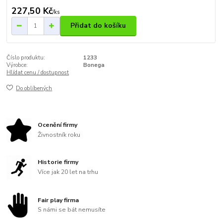
227,50 Kč
/
ks
Přidat do košíku
Číslo produktu:
1233
Výrobce:
Bonega
Hlídat cenu / dostupnost
Do oblíbených
Ocenění firmy
Živnostník roku
Historie firmy
Více jak 20 let na trhu
Fair play firma
S námi se bát nemusíte