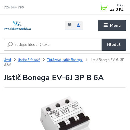
0
ks
724 544 790
za
0 Kč
Menu
Hledat
Úvod
Jističe 3 fázové
Třífázové jističe Bonega
Jistič Bonega EV-6J 3P
B 6A
Jistič Bonega EV-6J 3P B 6A