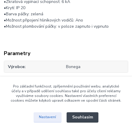
•Zkratová vypínací schopnost: 6 kA
•Krytí: IP 20
•Barva páčky: zelená
•Možnost připojení hliníkových vodičů: Ano
•Možnost plombování páčky: v poloze zapnuto i vypnuto
Parametry
Výrobce
Bonega
Pro základní funkčnost, zpříjemnění používání webu, analytické
Zboží zařazeno v kategoriích
účely a v případě udělení souhlasu také pro účely cílení reklamy
využíváme soubory cookies. Nastavení vlastních preferencí
cookies můžete kdykoli upravit odkazem ve spodní části stránek.
Třífázové jističe Bonega
Souhlasím
Nastavení