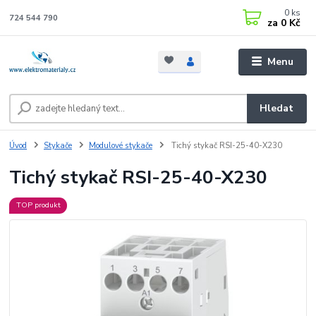
0
ks
724 544 790
za
0 Kč
Menu
Hledat
Úvod
Stykače
Modulové stykače
Tichý stykač RSI-25-40-X230
Tichý stykač RSI-25-40-X230
TOP produkt