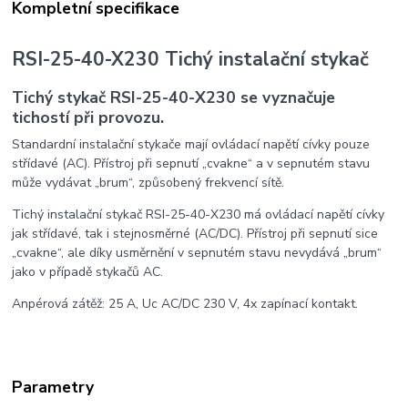
Kompletní specifikace
RSI-25-40-X230 Tichý instalační stykač
Tichý stykač RSI-25-40-X230 se vyznačuje
tichostí při provozu.
Standardní instalační stykače mají ovládací napětí cívky pouze
střídavé (AC). Přístroj při sepnutí „cvakne“ a v sepnutém stavu
může vydávat „brum“, způsobený frekvencí sítě.
Tichý instalační stykač RSI-25-40-X230 má ovládací napětí cívky
jak střídavé, tak i stejnosměrné (AC/DC). Přístroj při sepnutí sice
„cvakne“, ale díky usměrnění v sepnutém stavu nevydává „brum“
jako v případě stykačů AC.
Anpérová zátěž: 25 A, Uc AC/DC 230 V, 4x zapínací kontakt.
Parametry