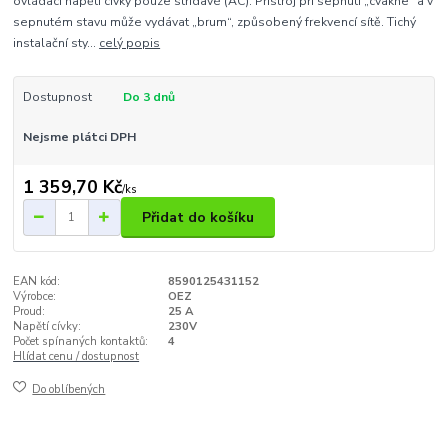
ovládací napětí cívky pouze střídavé (AC). Přístroj při sepnutí „cvakne“ a v
sepnutém stavu může vydávat „brum“, způsobený frekvencí sítě. Tichý
instalační sty...
celý popis
Dostupnost
Do 3 dnů
Nejsme plátci DPH
1 359,70 Kč
/
ks
Přidat do košíku
EAN kód:
8590125431152
Výrobce:
OEZ
Proud:
25 A
Napětí cívky:
230V
Počet spínaných kontaktů:
4
Hlídat cenu / dostupnost
Do oblíbených