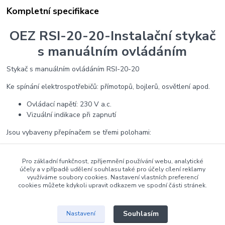
Kompletní specifikace
OEZ RSI-20-20-Instalační stykač
s manuálním ovládáním
Stykač s manuálním ovládáním RSI-20-20
Ke spínání elektrospotřebičů: přímotopů, bojlerů, osvětlení apod.
Ovládací napětí: 230 V a.c.
Vizuální indikace při zapnutí
Jsou vybaveny přepínačem se třemi polohami:
poloha „AUTO“ – běžná funkce stykače
poloha „I“ – spínací kontakty se sepnou a rozpínací kontakty
Pro základní funkčnost, zpříjemnění používání webu, analytické
účely a v případě udělení souhlasu také pro účely cílení reklamy
se rozepnou. Pokud dojde k přivedení jmenovitého napětí
využíváme soubory cookies. Nastavení vlastních preferencí
Uc na cívku stykače, přepínač se přepne do polohy „AUTO“
cookies můžete kdykoli upravit odkazem ve spodní části stránek.
poloha „O“ – přeruší se obvod cívky stykače
Snížená spínací hlučnost a vibrace.
Souhlasím
Nastavení