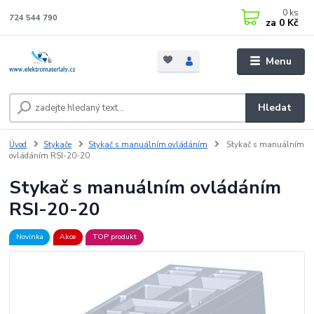
0
ks
724 544 790
za
0 Kč
Menu
Hledat
Úvod
Stykače
Stykač s manuálním ovládáním
Stykač s manuálním
ovládáním RSI-20-20
Stykač s manuálním ovládáním
RSI-20-20
Novinka
Akce
TOP produkt