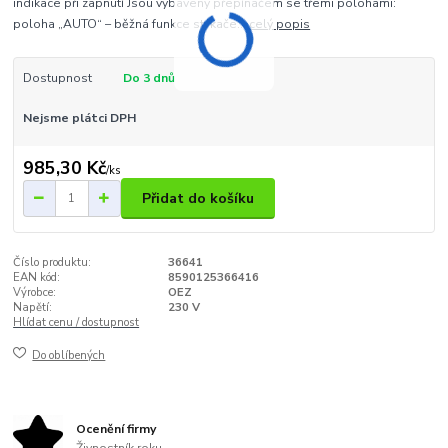
indikace při zapnutí Jsou vybaveny přepínačem se třemi polohami:
poloha „AUTO“ – běžná funkce stykače...
celý popis
Dostupnost
Do 3 dnů
Nejsme plátci DPH
985,30 Kč
/
ks
Přidat do košíku
Číslo produktu:
36641
EAN kód:
8590125366416
Výrobce:
OEZ
Napětí:
230 V
Hlídat cenu / dostupnost
Do oblíbených
Ocenění firmy