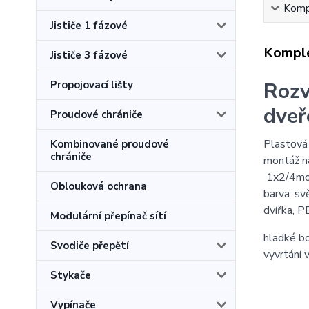
Kompl
Jističe 1 fázové
Komple
Jističe 3 fázové
Rozv
Propojovací lišty
dve
Proudové chrániče
Plastová
Kombinované proudové
chrániče
montáž na
1x2/4mod
Oblouková ochrana
barva: sv
dvířka, 
Modulární přepínač sítí
hladké bo
Svodiče přepětí
vyvrtání 
Stykače
Vypínače