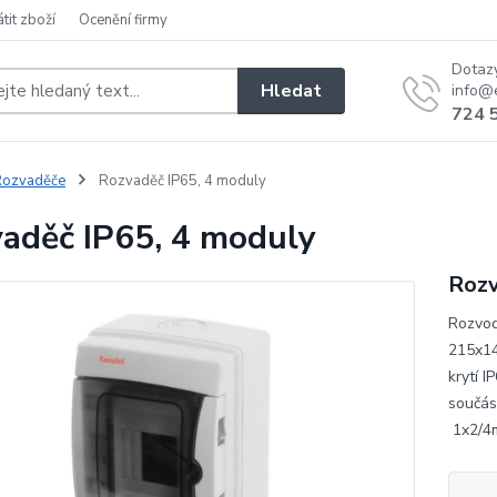
átit zboží
Ocenění firmy
Dotaz
Hledat
info@e
724 
Rozvaděče
Rozvaděč IP65, 4 moduly
aděč IP65, 4 moduly
Rozv
Rozvod
215x14
krytí 
součás
1x2/4m