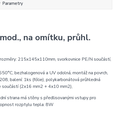
Parametry
od., na omítku, průhl.
, rozměry: 215x145x110mm, svorkovnice PE/N součástí,
650°C, bezhalogenová a UV odolná, montáž na povrch,
08, balení: 1ks (fólie), polykarbonátová průhledná
ce součástí (2x16 mm2 + 4x10 mm2),
podní strana má stěny s předlisovanými vstupy pro
chopnost rozptylu tepla: 8W