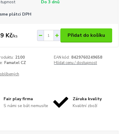
tupnost
Do 3 dnů
sme plátci DPH
9 Kč
Přidat do košíku
/
ks
roduktu:
2100
EAN kód:
8429760249658
e:
Famatel CZ
Hlídat cenu / dostupnost
oblíbených
Fair play firma
Záruka kvality
S námi se bát nemusíte
Kvalitní zboží