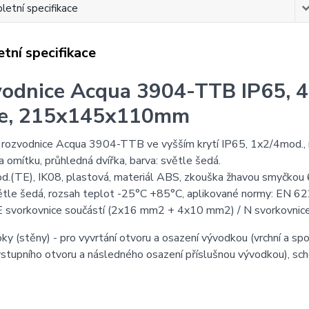
etní specifikace
tní specifikace
odnice Acqua 3904-TTB IP65, 4m
ře, 215x145x110mm
 rozvodnice Acqua 3904-TTB ve vyšším krytí IP65, 1x2/4mod.
 omítku, průhledná dvířka, barva: světle šedá.
.(TE), IK08, plastová, materiál ABS, zkouška žhavou smyčkou 
ětle šedá, rozsah teplot -25°C +85°C, aplikované normy: EN 622
PE svorkovnice součástí (2x16 mm2 + 4x10 mm2) / N svorkovni
ky (stěny) - pro vyvrtání otvoru a osazení vývodkou (vrchní a s
vstupního otvoru a následného osazení příslušnou vývodkou), s