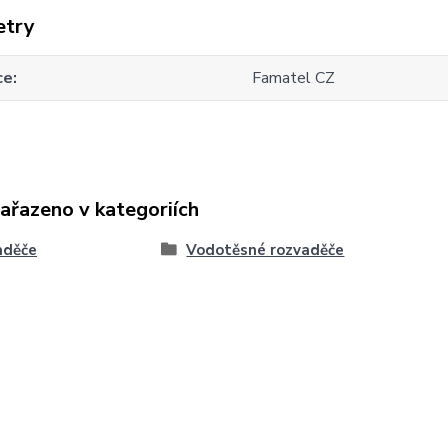
etry
ce
Famatel CZ
zařazeno v kategoriích
aděče
Vodotěsné rozvaděče