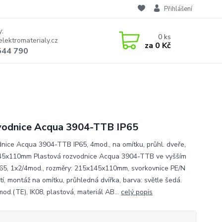
Přihlášení
y:
0
ks
lektromaterialy.cz
za
0 Kč
544 790
odnice Acqua 3904-TTB IP65
nice Acqua 3904-TTB IP65, 4mod., na omítku, průhl. dveře,
5x110mm Plastová rozvodnice Acqua 3904-TTB ve vyšším
IP65, 1x2/4mod., rozměry: 215x145x110mm, svorkovnice PE/N
tí, montáž na omítku, průhledná dvířka, barva: světle šedá.
od.(TE), IK08, plastová, materiál AB...
celý popis