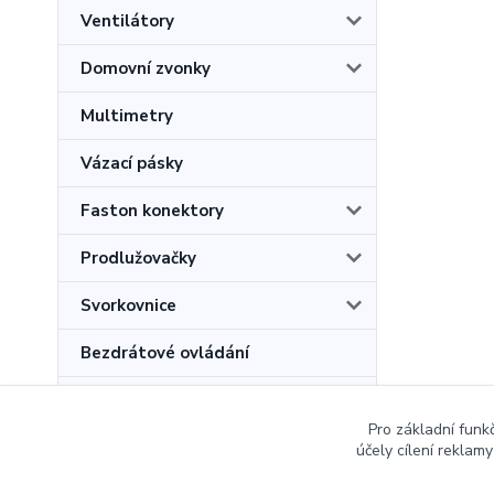
Ventilátory
Domovní zvonky
Multimetry
Vázací pásky
Faston konektory
Prodlužovačky
Svorkovnice
Bezdrátové ovládání
Povinné revize kotlů na tuhá
paliva
Pro základní funk
účely cílení reklam