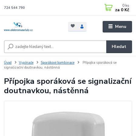
0
ks
724 544 790
za
0 Kč
Menu
Hledat
Úvod
Vypínače
Sporákové kombinace
Přípojka sporáková se
signalizační doutnavkou, nástěnná
Přípojka sporáková se signalizační
doutnavkou, nástěnná