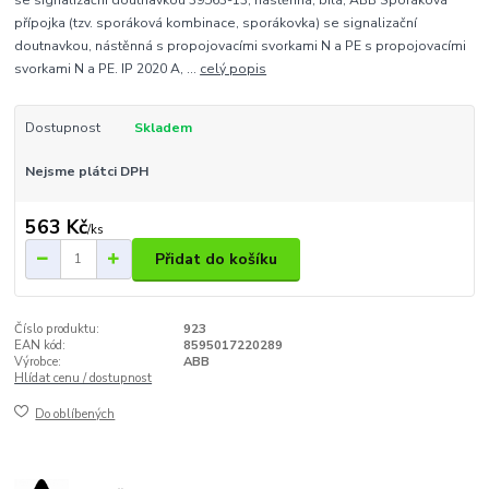
se signalizační doutnavkou 39563-13, nástěnná, bílá, ABB Sporáková
přípojka (tzv. sporáková kombinace, sporákovka) se signalizační
doutnavkou, nástěnná s propojovacími svorkami N a PE s propojovacími
svorkami N a PE. IP 2020 A, ...
celý popis
Dostupnost
Skladem
Nejsme plátci DPH
563 Kč
/
ks
Přidat do košíku
Číslo produktu:
923
EAN kód:
8595017220289
Výrobce:
ABB
Hlídat cenu / dostupnost
Do oblíbených