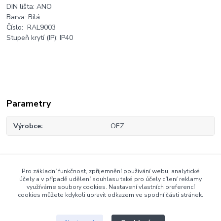
DIN lišta:
ANO
Barva:
Bílá
Číslo: RAL
9003
Stupeň krytí (IP):
IP40
Parametry
Výrobce
OEZ
Zboží zařazeno v kategoriích
Pro základní funkčnost, zpříjemnění používání webu, analytické
účely a v případě udělení souhlasu také pro účely cílení reklamy
Rozvaděče
využíváme soubory cookies. Nastavení vlastních preferencí
cookies můžete kdykoli upravit odkazem ve spodní části stránek.
Rozvaděče na omítku