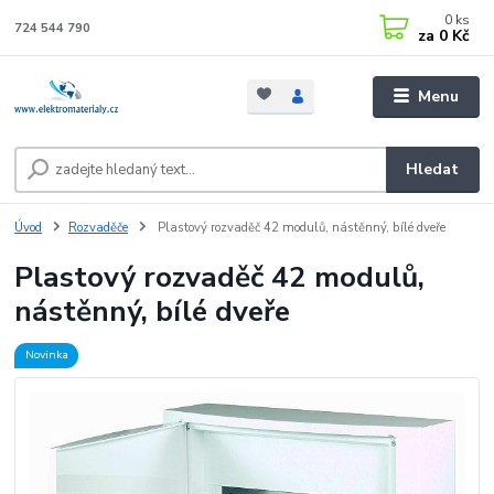
0
ks
724 544 790
za
0 Kč
Menu
Hledat
Úvod
Rozvaděče
Plastový rozvaděč 42 modulů, nástěnný, bílé dveře
Plastový rozvaděč 42 modulů,
nástěnný, bílé dveře
Novinka