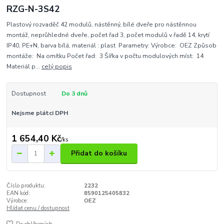
RZG-N-3S42
Plastový rozvaděč 42 modulů, nástěnný, bílé dveře pro nástěnnou
montáž, neprůhledné dveře, počet řad 3, počet modulů v řadě 14, krytí
IP40, PE+N, barva bílá, materiál : plast Parametry: Výrobce: OEZ Způsob
montáže: Na omítku Počet řad: 3 Šířka v počtu modulových míst: 14
Materiál p...
celý popis
Dostupnost
Do 3 dnů
Nejsme plátci DPH
1 654,40 Kč
/
ks
Přidat do košíku
Číslo produktu:
2232
EAN kód:
8590125405832
Výrobce:
OEZ
Hlídat cenu / dostupnost