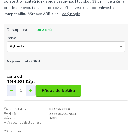
do elektroinstalačních krabic s vestavnou hloubkou 32,5 mm. Je určena
pro designovou řadu Tango, což zajišťuje vysokou spolehlivost a
kompatibilitu. Výrobce ABB s.r.o...
celý popis
Dostupnost
Do 3 dnů
Barva
Nejsme plátci DPH
cena od
193,80 Kč
/
ks
Přidat do košíku
Číslo produktu:
5512A-2359
EAN kód:
8595017217814
Výrobce:
ABB
Hlídat cenu / dostupnost