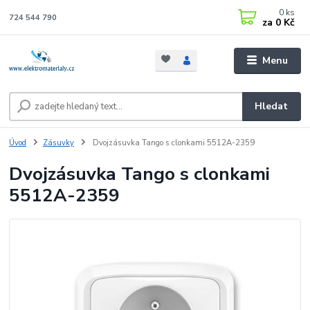
0
ks
724 544 790
za
0 Kč
Menu
Hledat
Úvod
Zásuvky
Dvojzásuvka Tango s clonkami 5512A-2359
Dvojzásuvka Tango s clonkami
5512A-2359