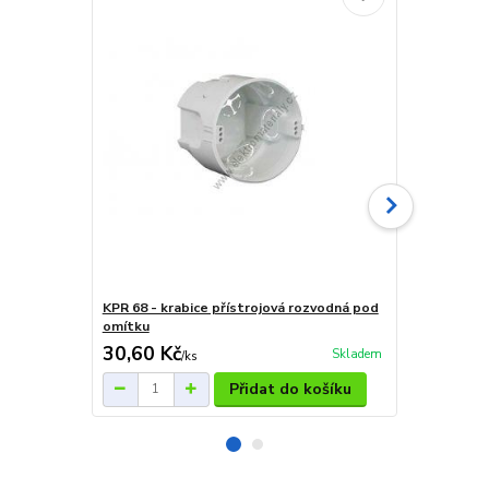
KPR 68 - krabice přístrojová rozvodná pod
KUP 68/2 kra
omítku
pod omítku
30,60 Kč
50,50 Kč
Skladem
/
ks
Přidat do košíku