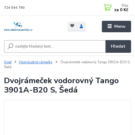
0
ks
724 544 790
za
0 Kč
Menu
Hledat
Úvod
Vícenásobné rámečky
Dvojrámeček vodorovný Tango 3901A-B20 S,
Šedá
Dvojrámeček vodorovný Tango
3901A-B20 S, Šedá