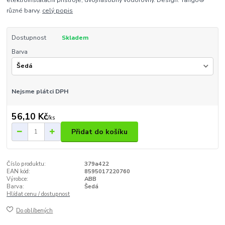
elektroinstalační přístroje, dvojnásobný vodorovný. Design: Tango®
různé barvy.
celý popis
Dostupnost
Skladem
Barva
Nejsme plátci DPH
56,10 Kč
/
ks
Přidat do košíku
Číslo produktu:
379a422
EAN kód:
8595017220760
Výrobce:
ABB
Barva:
Šedá
Hlídat cenu / dostupnost
Do oblíbených