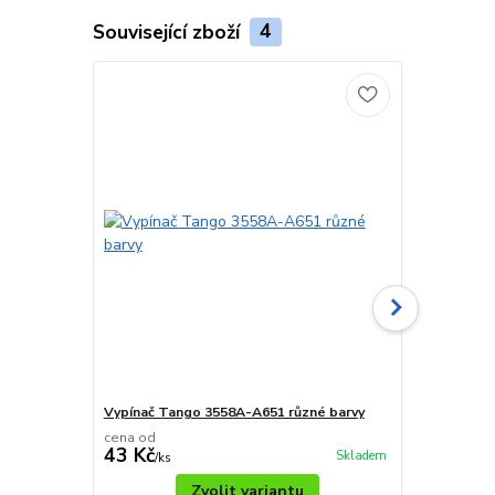
Související zboží
4
TOP produkt
Vypínač Tango 3558A-A651 různé barvy
Tango vypín
cena od
cena od
43 Kč
187,70 K
Skladem
/
ks
Zvolit variantu