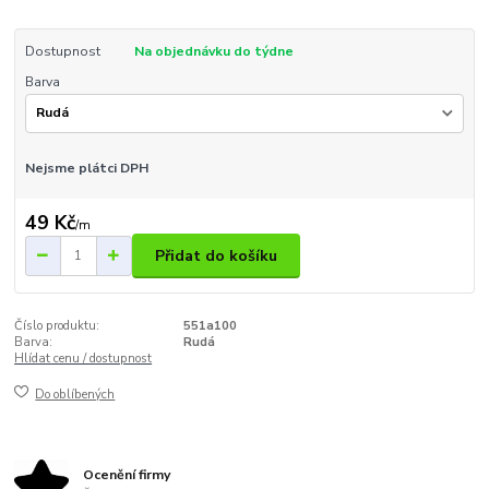
Dostupnost
Na objednávku do týdne
Barva
Nejsme plátci DPH
49 Kč
/
m
Přidat do košíku
Číslo produktu:
551a100
Barva:
Rudá
Hlídat cenu / dostupnost
Do oblíbených
Ocenění firmy