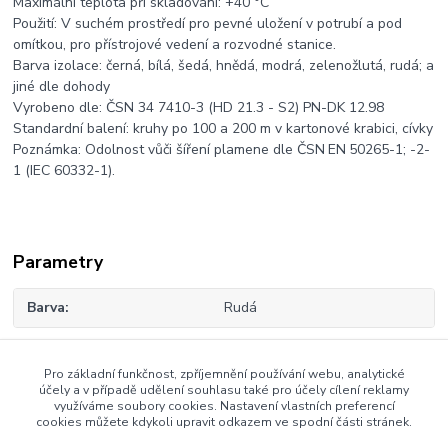
Maximální teplota při skladování: +40 °C
Použití: V suchém prostředí pro pevné uložení v potrubí a pod
omítkou, pro přístrojové vedení a rozvodné stanice.
Barva izolace: černá, bílá, šedá, hnědá, modrá, zelenožlutá, rudá; a
jiné dle dohody
Vyrobeno dle: ČSN 34 7410-3 (HD 21.3 - S2) PN-DK 12.98
Standardní balení: kruhy po 100 a 200 m v kartonové krabici, cívky
Poznámka: Odolnost vůči šíření plamene dle ČSN EN 50265-1; -2-
1 (IEC 60332-1).
Parametry
Barva
Rudá
Pro základní funkčnost, zpříjemnění používání webu, analytické
Zboží zařazeno v kategoriích
účely a v případě udělení souhlasu také pro účely cílení reklamy
využíváme soubory cookies. Nastavení vlastních preferencí
cookies můžete kdykoli upravit odkazem ve spodní části stránek.
Lanka CYA