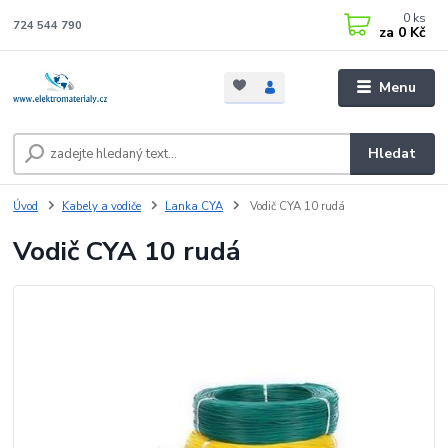
0
ks
724 544 790
za
0 Kč
Menu
Hledat
Úvod
Kabely a vodiče
Lanka CYA
Vodič CYA 10 rudá
Vodič CYA 10 rudá