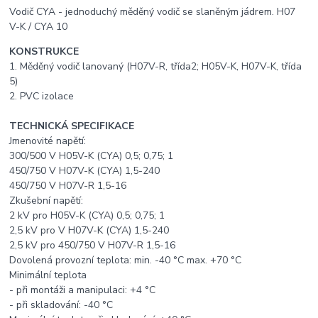
Vodič CYA - jednoduchý měděný vodič se slaněným jádrem. H07
V-K / CYA 10
KONSTRUKCE
1. Měděný vodič lanovaný (H07V-R, třída2; H05V-K, H07V-K, třída
5)
2. PVC izolace
TECHNICKÁ SPECIFIKACE
Jmenovité napětí:
300/500 V H05V-K (CYA) 0,5; 0,75; 1
450/750 V H07V-K (CYA) 1,5-240
450/750 V H07V-R 1,5-16
Zkušební napětí:
2 kV pro H05V-K (CYA) 0,5; 0,75; 1
2,5 kV pro V H07V-K (CYA) 1,5-240
2,5 kV pro 450/750 V H07V-R 1,5-16
Dovolená provozní teplota: min. -40 °C max. +70 °C
Minimální teplota
- při montáži a manipulaci: +4 °C
- při skladování: -40 °C