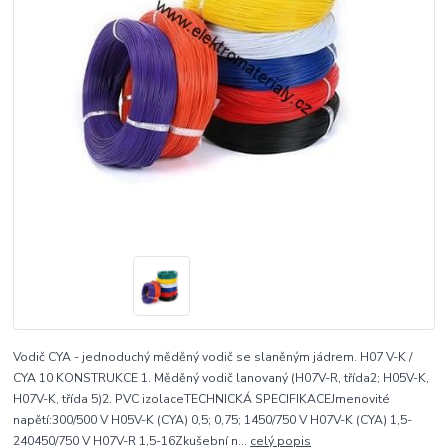
Vodič CYA - jednoduchý měděný vodič se slaněným jádrem. H07 V-K /
CYA 10 KONSTRUKCE 1. Měděný vodič lanovaný (H07V-R, třída2; H05V-K,
H07V-K, třída 5)2. PVC izolaceTECHNICKÁ SPECIFIKACEJmenovité
napětí:300/500 V H05V-K (CYA) 0,5; 0,75; 1450/750 V H07V-K (CYA) 1,5-
240450/750 V H07V-R 1,5-16Zkušební n...
celý popis