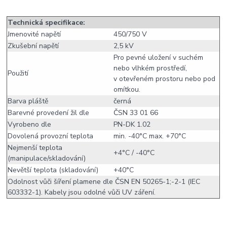
Technická specifikace:
Jmenovité napětí
450/750 V
Zkušební napětí
2,5 kV
Pro pevné uložení v suchém
nebo vlhkém prostředí,
Použití
v otevřeném prostoru nebo pod
omítkou.
Barva pláště
černá
Barevné provedení žil dle
ČSN 33 01 66
Vyrobeno dle
PN-DK 1.02
Dovolená provozní teplota
min. -40°C max. +70°C
Nejmenší teplota
+4°C / -40°C
(manipulace/skladování)
Nevětší teplota (skladování)
+40°C
Odolnost vůči šíření plamene dle ČSN EN 50265-1;-2-1 (IEC
603332-1). Kabely jsou odolné vůči UV záření.