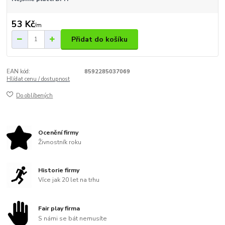
53 Kč
/
m
Přidat do košíku
EAN kód:
8592285037069
Hlídat cenu / dostupnost
Do oblíbených
Ocenění firmy
Živnostník roku
Historie firmy
Více jak 20 let na trhu
Fair play firma
S námi se bát nemusíte