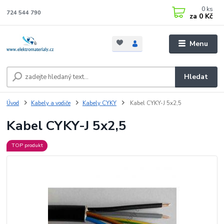
0
ks
724 544 790
za
0 Kč
Menu
Hledat
Úvod
Kabely a vodiče
Kabely CYKY
Kabel CYKY-J 5x2,5
Kabel CYKY-J 5x2,5
TOP produkt