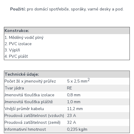
Použití:
pro domácí spotřebiče, sporáky, varné desky a pod.
Konstrukce:
1. Měděný vodič plný
2. PVC izolace
3. Výplň
4. PVC plášť
Technické údaje:
2
Počet žil x jmenovitý průřez
5 x 2,5 mm
Tvar jádra
RE
Jmenovitá tloušťka izolace
0,8 mm
Jmenovitá tloušťka pláště
1,0 mm
Vnější průměr kabelu
11,2 mm
Proudová zatížitelnost (vzduch)
23 A
Proudová zatížitelnost (země)
32 A
Informativní hmotnost
0,235 kg/m