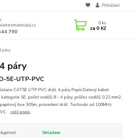
Přihlášení
y:
0
ks
lektromaterialy.cz
za
0 Kč
544 790
4 páry
4 páry
D-5E-UTP-PVC
Solarix CAT5E UTP PVC drát, 4 páry Popis:Datový kabel
 kategorie 5E, počet vodičů 8 - 4 páry, průřez vodičů 0,22 mm2,
 papírový box 305m, provedení drát. Testován od 100MHz.
 PVC.
celý popis
tupnost
Skladem