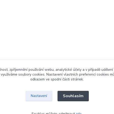
čnost, zpříjemnění používání webu, analytické účely a v případě udělení
y využíváme soubory cookies. Nastavení vlastních preferencí cookies mů
odkazem ve spodní části stránek.
Souhlasím
Nastavení
Souhlas můžete odmítnout
zde
.