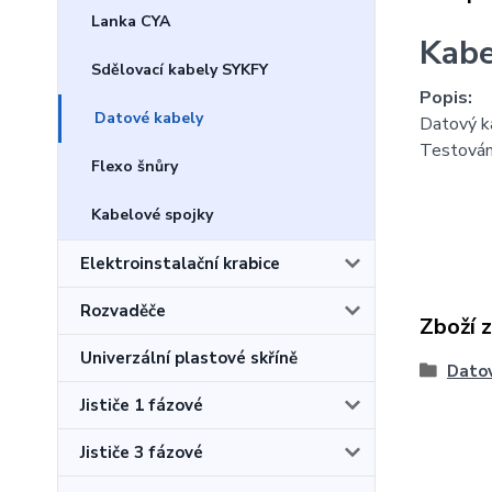
Lanka CYA
Kabe
Sdělovací kabely SYKFY
Popis
:
Datové kabely
Datový ka
Testován
Flexo šnůry
Kabelové spojky
Elektroinstalační krabice
Rozvaděče
Zboží 
Univerzální plastové skříně
Datov
Jističe 1 fázové
Jističe 3 fázové