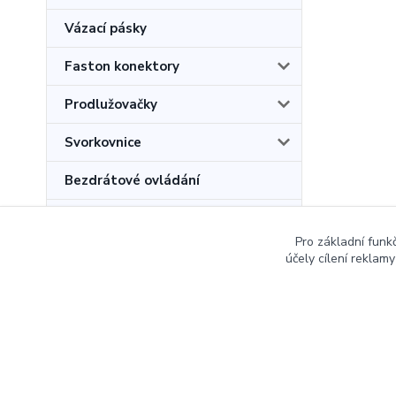
Vázací pásky
Faston konektory
Prodlužovačky
Svorkovnice
Bezdrátové ovládání
Povinné revize kotlů na tuhá
paliva
Pro základní funk
účely cílení reklam
Copyright © 2007-2026 - Bohumil Dušek