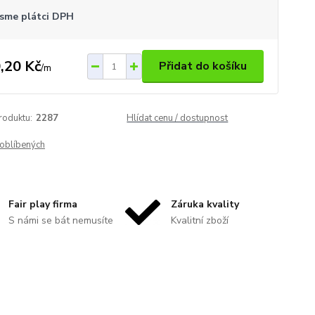
sme plátci DPH
,20 Kč
Přidat do košíku
/
m
roduktu:
2287
Hlídat cenu / dostupnost
oblíbených
Fair play firma
Záruka kvality
S námi se bát nemusíte
Kvalitní zboží