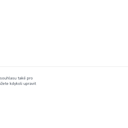
 souhlasu také pro
žete kdykoli upravit
Vytvořeno na
Eshop-rychle.cz