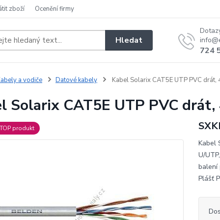
átit zboží
Ocenění firmy
Dotaz
Hledat
info@e
724 
abely a vodiče
Datové kabely
Kabel Solarix CAT5E UTP PVC drát, 
l Solarix CAT5E UTP PVC drát, 
SXK
TOP produkt
Kabel 
U/UTP,
balení
Plášť
Dos