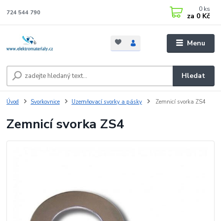
0
ks
724 544 790
za
0 Kč
Menu
Hledat
Úvod
Svorkovnice
Uzemňovací svorky a pásky
Zemnicí svorka ZS4
Zemnicí svorka ZS4