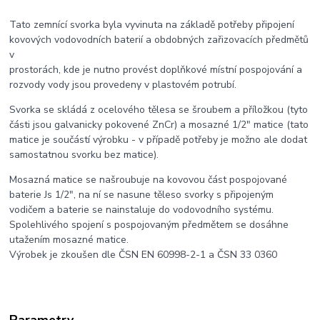
Tato zemnící svorka byla vyvinuta na základě potřeby připojení
kovových vodovodních baterií a obdobných zařizovacích předmětů
v
prostorách, kde je nutno provést doplňkové místní pospojování a
rozvody vody jsou provedeny v plastovém potrubí.
Svorka se skládá z ocelového tělesa se šroubem a příložkou (tyto
části jsou galvanicky pokovené ZnCr) a mosazné 1/2" matice (tato
matice je součástí výrobku - v případě potřeby je možno ale dodat
samostatnou svorku bez matice).
Mosazná matice se našroubuje na kovovou část pospojované
baterie Js 1/2", na ní se nasune těleso svorky s připojeným
vodičem a baterie se nainstaluje do vodovodního systému.
Spolehlivého spojení s pospojovaným předmětem se dosáhne
utažením mosazné matice.
Výrobek je zkoušen dle ČSN EN 60998-2-1 a ČSN 33 0360