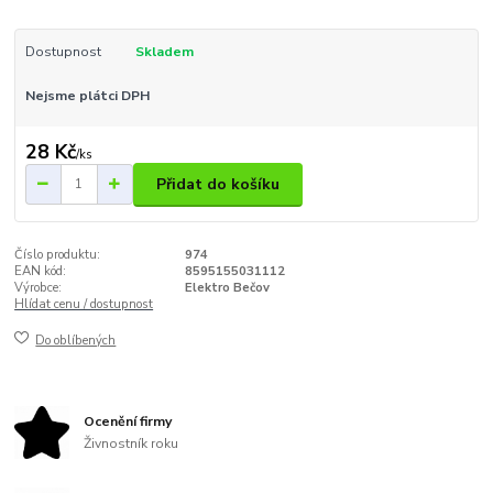
Dostupnost
Skladem
Nejsme plátci DPH
28 Kč
/
ks
Přidat do košíku
Číslo produktu:
974
EAN kód:
8595155031112
Výrobce:
Elektro Bečov
Hlídat cenu / dostupnost
Do oblíbených
Ocenění firmy
Živnostník roku