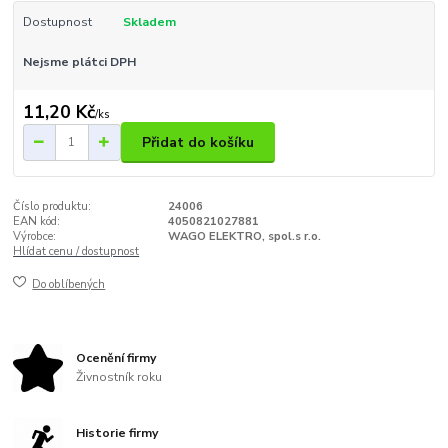
Dostupnost
Skladem
Nejsme plátci DPH
11,20 Kč
/
ks
Přidat do košíku
Číslo produktu:
24006
EAN kód:
4050821027881
Výrobce:
WAGO ELEKTRO, spol.s r.o.
Hlídat cenu / dostupnost
Do oblíbených
Ocenění firmy
Živnostník roku
Historie firmy