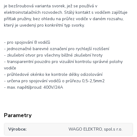
je bezšroubová varianta svorek, jež se používá v
elektroinstalačních rozvodech. Stálý kontakt s vodičem zajišťuje
přítlak pružiny, bez ohledu na průřez vodiče v daném rozsahu,
který je uvedený pro konkrétní typ svorky.
- pro spojování 8 vodičů
- jednoznačné barevné označení pro rychlejší rozlišení
- zkušební otvor pro všechny běžné zkušební hroty
- transparentní pouzdro pro vizuální kontrolu správné polohy
vodiče
- průhledové okénko ke kontrole délky odizolování
- určena pro spojování vodičů o průřezu 0,5-2,5mm2
- max. napětí/proud: 400V/24A
Parametry
Výrobce
WAGO ELEKTRO, spol.s r.o.