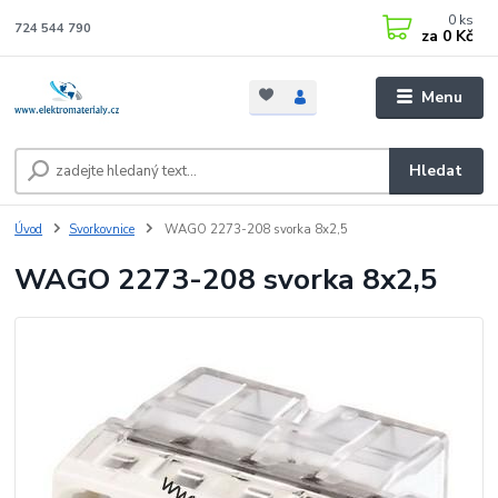
0
ks
724 544 790
za
0 Kč
Menu
Hledat
Úvod
Svorkovnice
WAGO 2273-208 svorka 8x2,5
WAGO 2273-208 svorka 8x2,5