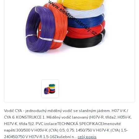
Vodič CYA - jednoduchý měděný vodič se slaněným jádrem. H07 V-K /
CYA 6. KONSTRUKCE 1. Měděný vodič lanovaný (H07V-R, třída2; H05V-K,
H07V-K, třída 5)2. PVC izolaceTECHNICKÁ SPECIFIKACEJmenovité
napětí:300/500 V H05V-K (CYA) 0,5; 0,75; 1450/750 V H07V-K (CYA) 1,5-
240450/750 V H07V-R 1,5-16Zkušební n...
celý popis