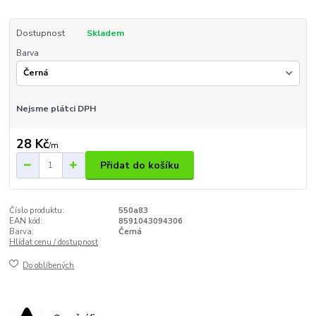
Dostupnost
Skladem
Barva
Nejsme plátci DPH
28 Kč
/
m
Přidat do košíku
Číslo produktu:
550a83
EAN kód:
8591043094306
Barva:
Černá
Hlídat cenu / dostupnost
Do oblíbených