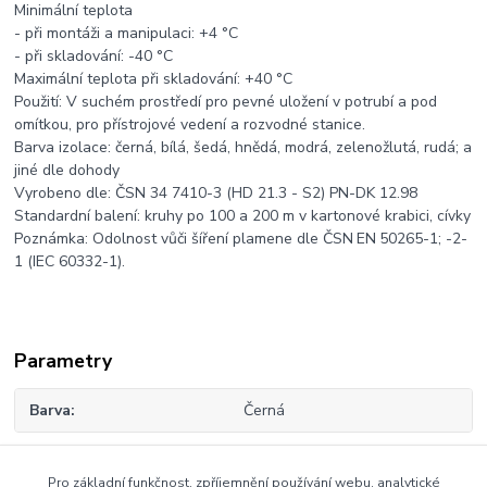
Minimální teplota
- při montáži a manipulaci: +4 °C
- při skladování: -40 °C
Maximální teplota při skladování: +40 °C
Použití: V suchém prostředí pro pevné uložení v potrubí a pod
omítkou, pro přístrojové vedení a rozvodné stanice.
Barva izolace: černá, bílá, šedá, hnědá, modrá, zelenožlutá, rudá; a
jiné dle dohody
Vyrobeno dle: ČSN 34 7410-3 (HD 21.3 - S2) PN-DK 12.98
Standardní balení: kruhy po 100 a 200 m v kartonové krabici, cívky
Poznámka: Odolnost vůči šíření plamene dle ČSN EN 50265-1; -2-
1 (IEC 60332-1).
Parametry
Barva
Černá
Pro základní funkčnost, zpříjemnění používání webu, analytické