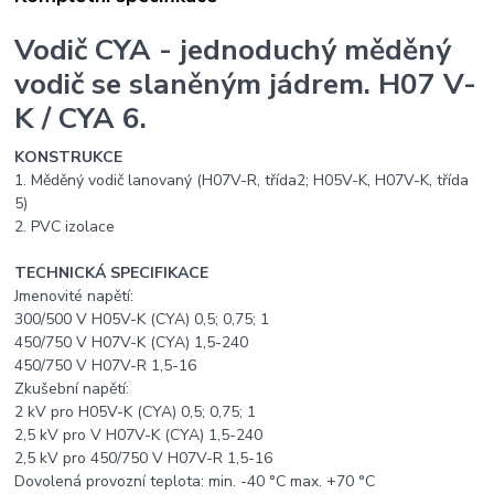
Vodič CYA - jednoduchý měděný
vodič se slaněným jádrem. H07 V-
K / CYA 6.
KONSTRUKCE
1. Měděný vodič lanovaný (H07V-R, třída2; H05V-K, H07V-K, třída
5)
2. PVC izolace
TECHNICKÁ SPECIFIKACE
Jmenovité napětí:
300/500 V H05V-K (CYA) 0,5; 0,75; 1
450/750 V H07V-K (CYA) 1,5-240
450/750 V H07V-R 1,5-16
Zkušební napětí:
2 kV pro H05V-K (CYA) 0,5; 0,75; 1
2,5 kV pro V H07V-K (CYA) 1,5-240
2,5 kV pro 450/750 V H07V-R 1,5-16
Dovolená provozní teplota: min. -40 °C max. +70 °C