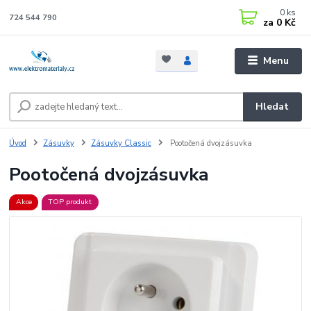
0
ks
724 544 790
za
0 Kč
Menu
Hledat
Úvod
Zásuvky
Zásuvky Classic
Pootočená dvojzásuvka
Pootočená dvojzásuvka
Akce
TOP produkt