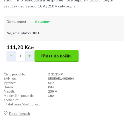
spodní. Pro jednodušší a bezproblémové připojení dvou úhlových
zástrček nad sebou. 16 A / 250 V
celý popis
Dostupnost
Skladem
Nejsme plátci DPH
111,20 Kč
/
ks
Přidat do košíku
Číslo produktu:
Z 3121-P
EAN kód:
8585051403694
Výrobce:
SEZ
Barva:
Bílá
Napětí:
230 V
Maximální proud do
16A
spotřebiče:
Hlídat cenu / dostupnost
Do oblíbených