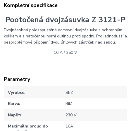
Kompletní specifikace
Pootočená dvojzásuvka Z 3121-P
Dvojnásobná polozapuštěná domovní dvojzásuvka s ochranným
kolíkem a s natočenou horní dutinou proti spodní. Pro jednodušší a
bezproblémové připojení dvou úhlových zástrček nad sebou.
16 A / 250 V
Parametry
Výrobce
SEZ
Barva
Bílá
Napětí
230 V
Maximální proud do
16A