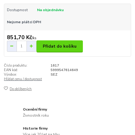
Dostupnost
Na objednávku
Nejsme plátci DPH
851,70 Kč
/
ks
Přidat do košíku
Číslo produktu:
1617
EAN kód:
5999547614649
Výrobce:
SEZ
Hlídat cenu / dostupnost
Do oblíbených
Ocenění firmy
Živnostník roku
Historie firmy
Více jak 20 let na trhu