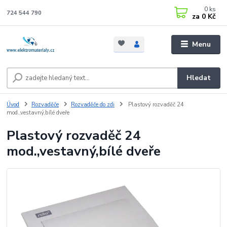
0
ks
724 544 790
za
0 Kč
Menu
Hledat
Úvod
Rozvaděče
Rozvaděče do zdi
Plastový rozvaděč 24
mod.,vestavný,bílé dveře
Plastový rozvaděč 24
mod.,vestavný,bílé dveře