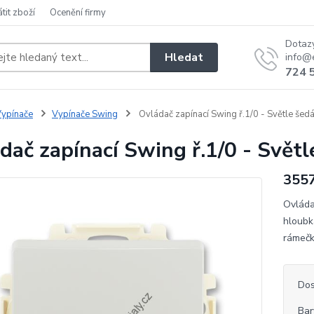
átit zboží
Ocenění firmy
Dotaz
Hledat
info@e
724 
ypínače
Vypínače Swing
Ovládač zapínací Swing ř.1/0 - Světle šed
dač zapínací Swing ř.1/0 - Světl
355
Ovláda
hloubk
rámečk
Dos
Bar