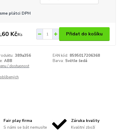
sme plátci DPH
,60 Kč
Přidat do košíku
/
Ks
roduktu:
389a356
EAN kód:
8595017206368
e:
ABB
Barva:
Světle šedá
cenu / dostupnost
oblíbených
Fair play firma
Záruka kvality
S námi se bát nemusíte
Kvalitní zboží