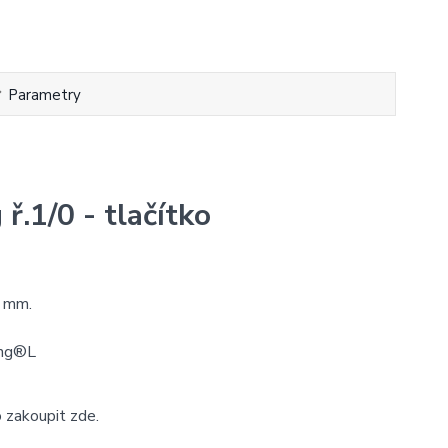
Parametry
ř.1/0 - tlačítko
2 mm.
ing®L
 zakoupit zde.