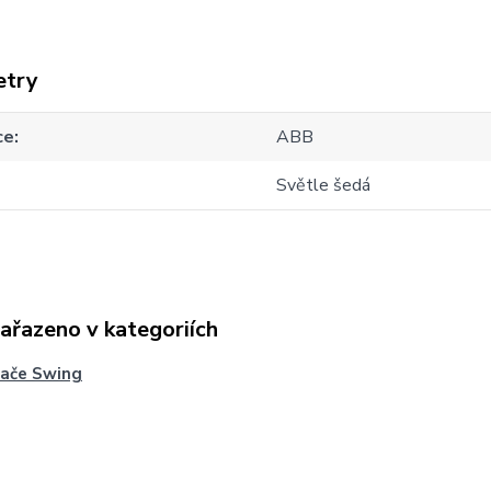
etry
ce
ABB
Světle šedá
zařazeno v kategoriích
nače Swing