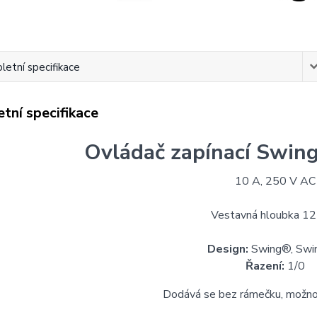
etní specifikace
tní specifikace
Ovládač zapínací Swing 
10 A, 250 V AC
Vestavná hloubka 1
Design:
Swing®, Sw
Řazení:
1/0
Dodává se bez rámečku, možno