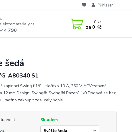
Přihlášení
y:
0
ks
lektromaterialy.cz
za
0 Kč
544 790
á
e šedá
7G-A80340 S1
č zapínací Swing ř.1/0 - tlačítko 10 A, 250 V ACVestavná
a 12 mm.Design: Swing®, Swing®LŘazení: 1/0 Dodává se bez
u, možno zakoupit zde.
celý popis
tupnost
Skladem
va