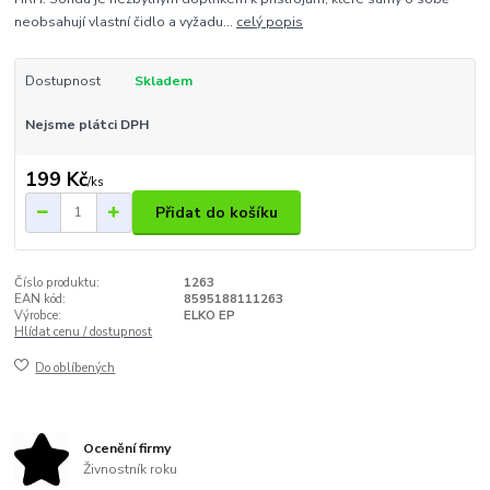
neobsahují vlastní čidlo a vyžadu...
celý popis
Dostupnost
Skladem
Nejsme plátci DPH
199 Kč
/
ks
Přidat do košíku
Číslo produktu:
1263
EAN kód:
8595188111263
Výrobce:
ELKO EP
Hlídat cenu / dostupnost
Do oblíbených
Ocenění firmy
Živnostník roku