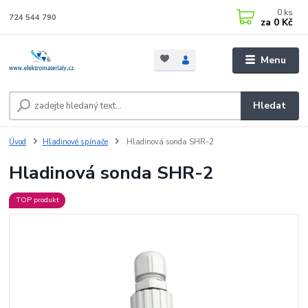
0
ks
724 544 790
za
0 Kč
Menu
Hledat
Úvod
Hladinové spínače
Hladinová sonda SHR-2
Hladinová sonda SHR-2
TOP produkt