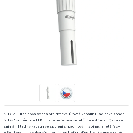
SHR-2 – Hladinová sonda pro detekci úrovně kapalin Hladinová sonda
SHR-2 od výrobce ELKO EP je nerezová detekční elektroda určená ke
snímání hladiny kapalin ve spojení s hladinovými spínači a relé řady
HRH. Sonda je nezbytným doplňkem k přístrojům, které samy o sobě