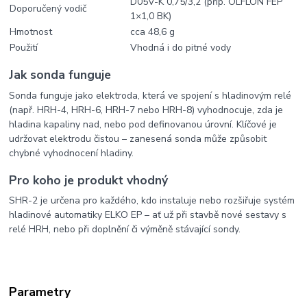
D05V-K 0,75/3,2 (příp. ÖLFLON FEP
Doporučený vodič
1×1,0 BK)
Hmotnost
cca 48,6 g
Použití
Vhodná i do pitné vody
Jak sonda funguje
Sonda funguje jako elektroda, která ve spojení s hladinovým relé
(např. HRH-4, HRH-6, HRH-7 nebo HRH-8) vyhodnocuje, zda je
hladina kapaliny nad, nebo pod definovanou úrovní. Klíčové je
udržovat elektrodu čistou – zanesená sonda může způsobit
chybné vyhodnocení hladiny.
Pro koho je produkt vhodný
SHR-2 je určena pro každého, kdo instaluje nebo rozšiřuje systém
hladinové automatiky ELKO EP – ať už při stavbě nové sestavy s
relé HRH, nebo při doplnění či výměně stávající sondy.
Parametry