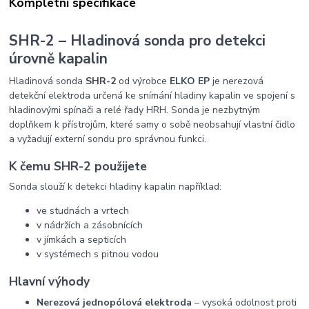
Kompletní specifikace
SHR-2 – Hladinová sonda pro detekci
úrovně kapalin
Hladinová sonda
SHR-2
od výrobce
ELKO EP
je nerezová
detekční elektroda určená ke snímání hladiny kapalin ve spojení s
hladinovými spínači a relé řady HRH. Sonda je nezbytným
doplňkem k přístrojům, které samy o sobě neobsahují vlastní čidlo
a vyžadují externí sondu pro správnou funkci.
K čemu SHR-2 použijete
Sonda slouží k detekci hladiny kapalin například:
ve studnách a vrtech
v nádržích a zásobnících
v jímkách a septicích
v systémech s pitnou vodou
Hlavní výhody
Nerezová jednopólová elektroda
– vysoká odolnost proti