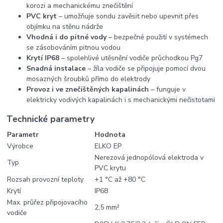
korozi a mechanickému znečištění
PVC kryt
– umožňuje sondu zavěsit nebo upevnit přes
objímku na stěnu nádrže
Vhodná i do pitné vody
– bezpečné použití v systémech
se zásobováním pitnou vodou
Krytí IP68
– spolehlivé utěsnění vodiče průchodkou Pg7
Snadná instalace
– žíla vodiče se připojuje pomocí dvou
mosazných šroubků přímo do elektrody
Provoz i ve znečištěných kapalinách
– funguje v
elektricky vodivých kapalinách i s mechanickými nečistotami
Technické parametry
Parametr
Hodnota
Výrobce
ELKO EP
Nerezová jednopólová elektroda v
Typ
PVC krytu
Rozsah provozní teploty
+1 °C až +80 °C
Krytí
IP68
Max. průřez připojovacího
2,5 mm²
vodiče