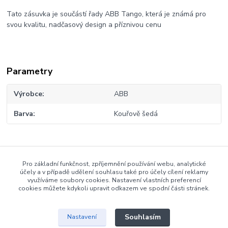
Tato zásuvka je součástí řady ABB Tango, která je známá pro
svou kvalitu, nadčasový design a příznivou cenu
Parametry
Výrobce
ABB
Barva
Kouřově šedá
Zboží zařazeno v kategoriích
Pro základní funkčnost, zpříjemnění používání webu, analytické
účely a v případě udělení souhlasu také pro účely cílení reklamy
Zásuvky
využíváme soubory cookies. Nastavení vlastních preferencí
cookies můžete kdykoli upravit odkazem ve spodní části stránek.
Zásuvky Tango
Souhlasím
Nastavení