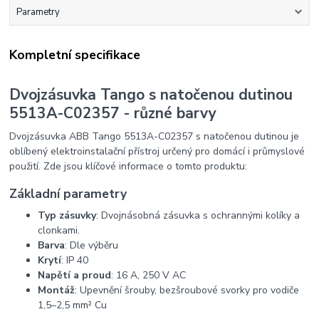
Parametry
Kompletní specifikace
Dvojzásuvka Tango s natočenou dutinou
5513A-C02357 - různé barvy
Dvojzásuvka ABB Tango 5513A-C02357 s natočenou dutinou je
oblíbený elektroinstalační přístroj určený pro domácí i průmyslové
použití. Zde jsou klíčové informace o tomto produktu:
Základní parametry
Typ zásuvky
: Dvojnásobná zásuvka s ochrannými kolíky a
clonkami.
Barva
: Dle výběru
Krytí
: IP 40
Napětí a proud
: 16 A, 250 V AC
Montáž
: Upevnění šrouby, bezšroubové svorky pro vodiče
1,5–2,5 mm² Cu