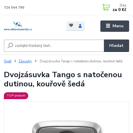
0
ks
724 544 790
za
0 Kč
Menu
Hledat
Úvod
Zásuvky
Dvojzásuvka Tango s natočenou dutinou, kouřově šedá
Dvojzásuvka Tango s natočenou
dutinou, kouřově šedá
TOP produkt