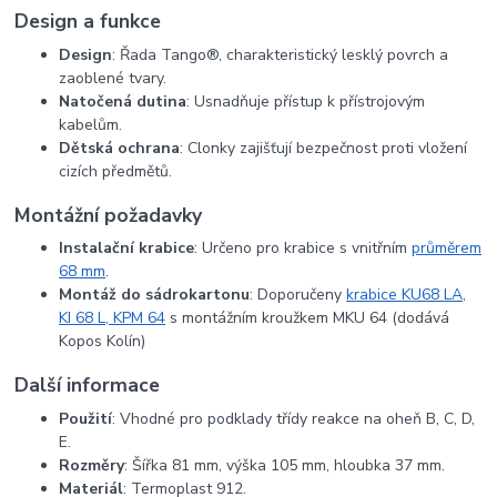
Design a funkce
Design
: Řada Tango®, charakteristický lesklý povrch a
zaoblené tvary.
Natočená dutina
: Usnadňuje přístup k přístrojovým
kabelům.
Dětská ochrana
: Clonky zajišťují bezpečnost proti vložení
cizích předmětů.
Montážní požadavky
Instalační krabice
: Určeno pro krabice s vnitřním
průměrem
68 mm
.
Montáž do sádrokartonu
: Doporučeny
krabice KU68 LA,
KI 68 L, KPM 64
s montážním kroužkem MKU 64 (dodává
Kopos Kolín)
Další informace
Použití
: Vhodné pro podklady třídy reakce na oheň B, C, D,
E.
Rozměry
: Šířka 81 mm, výška 105 mm, hloubka 37 mm.
Materiál
: Termoplast
9
12
.