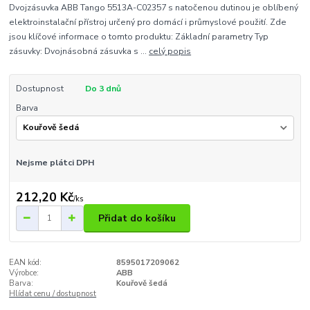
Dvojzásuvka ABB Tango 5513A-C02357 s natočenou dutinou je oblíbený
elektroinstalační přístroj určený pro domácí i průmyslové použití. Zde
jsou klíčové informace o tomto produktu: Základní parametry Typ
zásuvky: Dvojnásobná zásuvka s ...
celý popis
Dostupnost
Do 3 dnů
Barva
Nejsme plátci DPH
212,20 Kč
/
ks
Přidat do košíku
EAN kód:
8595017209062
Výrobce:
ABB
Barva:
Kouřově šedá
Hlídat cenu / dostupnost