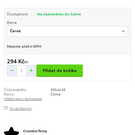
Dostupnost
Na objednávku do týdne
Barva
Nejsme plátci DPH
294 Kč
/
m
Přidat do košíku
Číslo produktu:
555a128
Barva:
Černá
Hlídat cenu / dostupnost
Do oblíbených
Ocenění firmy