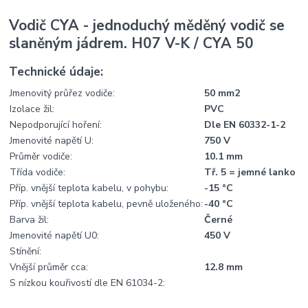
Vodič CYA - jednoduchý měděný vodič se
slaněným jádrem. H07 V-K / CYA 50
Technické údaje:
Jmenovitý průřez vodiče:
50 mm2
Izolace žil:
PVC
Nepodporující hoření:
Dle EN 60332-1-2
Jmenovité napětí U:
750 V
Průměr vodiče:
10.1 mm
Třída vodiče:
Tř. 5 = jemné lanko
Příp. vnější teplota kabelu, v pohybu:
-15 °C
Příp. vnější teplota kabelu, pevně uloženého:
-40 °C
Barva žil:
Černé
Jmenovité napětí U0:
450 V
Stínění:
Vnější průměr cca:
12.8 mm
S nízkou kouřivostí dle EN 61034-2: