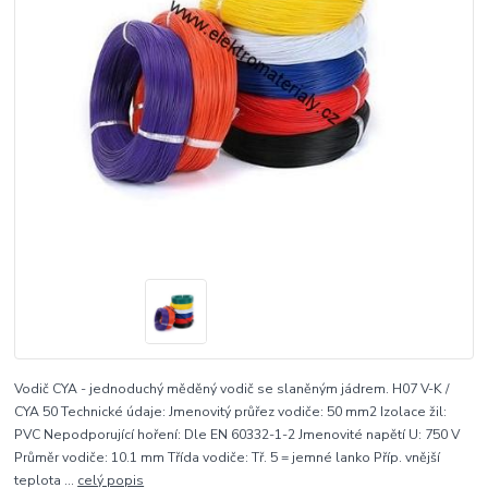
Vodič CYA - jednoduchý měděný vodič se slaněným jádrem. H07 V-K /
CYA 50 Technické údaje: Jmenovitý průřez vodiče: 50 mm2 Izolace žil:
PVC Nepodporující hoření: Dle EN 60332-1-2 Jmenovité napětí U: 750 V
Průměr vodiče: 10.1 mm Třída vodiče: Tř. 5 = jemné lanko Příp. vnější
teplota ...
celý popis