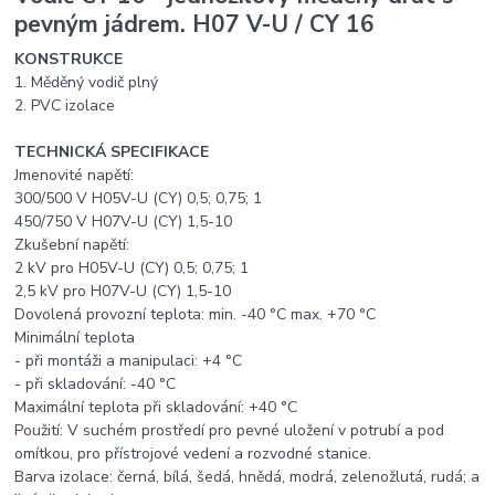
pevným jádrem. H07 V-U / CY 16
KONSTRUKCE
1. Měděný vodič plný
2. PVC izolace
TECHNICKÁ SPECIFIKACE
Jmenovité napětí:
300/500 V H05V-U (CY) 0,5; 0,75; 1
450/750 V H07V-U (CY) 1,5-10
Zkušební napětí:
2 kV pro H05V-U (CY) 0,5; 0,75; 1
2,5 kV pro H07V-U (CY) 1,5-10
Dovolená provozní teplota: min. -40 °C max. +70 °C
Minimální teplota
- při montáži a manipulaci: +4 °C
- při skladování: -40 °C
Maximální teplota při skladování: +40 °C
Použití: V suchém prostředí pro pevné uložení v potrubí a pod
omítkou, pro přístrojové vedení a rozvodné stanice.
Barva izolace: černá, bílá, šedá, hnědá, modrá, zelenožlutá, rudá; a