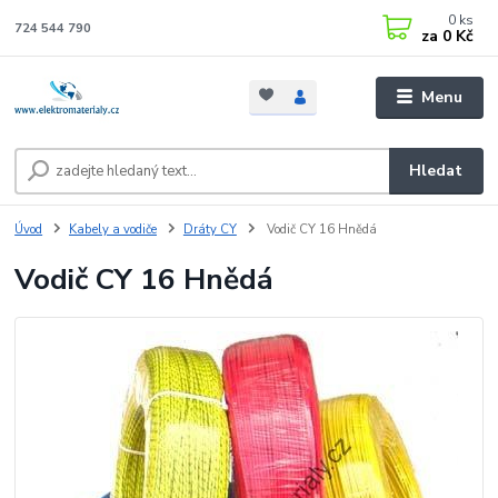
0
ks
724 544 790
za
0 Kč
Menu
Hledat
Úvod
Kabely a vodiče
Dráty CY
Vodič CY 16 Hnědá
Vodič CY 16 Hnědá