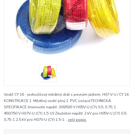
Vodič CY 16 - jednožilový měděný drát s pevným jádrem. H07 V-U / CY 16
KONSTRUKCE 1. Měděný vodič plný 2. PVC izolaceTECHNICKÁ
SPECIFIKACE Jmenovité napětí: 300/500 V H05V-U (CY) 0,5; 0,75; 1
450/750 V H07V-U (CY) 1,5-10 Zkušební napětí: 2 kV pro H05V-U (CY) 0,5;
0,75; 1 2,5 kV pro H07V-U (CY) 1,5-1...
celý popis