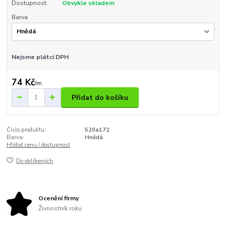
Dostupnost
Obvykle skladem
Barva
Nejsme plátci DPH
74 Kč
/
m
Přidat do košíku
Číslo produktu:
520a172
Barva:
Hnědá
Hlídat cenu / dostupnost
Do oblíbených
Ocenění firmy
Živnostník roku