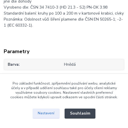
jiné dle dohody
Vyrobeno dle: ČSN 34 7410-3 (HD 21.3 - S2) PN-DK 3.98
Standardní balení: kruhy po 100 a 200 m v kartonové krabici, cívky
Poznámka: Odolnost vůči šíření plamene dle ČSN EN 50265-1; -2-
1 (IEC 60332-1).
Parametry
Barva
Hnědá
Pro základní funkčnost, zpříjemnění používání webu, analytické
Zboží zařazeno v kategoriích
účely a v případě udělení souhlasu také pro účely cílení reklamy
využíváme soubory cookies. Nastavení vlastních preferencí
cookies můžete kdykoli upravit odkazem ve spodní části stránek.
Dráty CY
Souhlasím
Nastavení