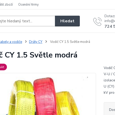
átit zboží
Ocenění firmy
Dotaz
Hledat
info@e
724 
abely a vodiče
Dráty CY
Vodič CY 1.5 Světle modrá
č CY 1.5 Světle modrá
ukt
Vodič 
V-U / 
izolac
U (CY)
kV pro
Dos