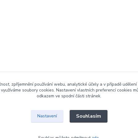
čnost, zpříjemnění používání webu, analytické účely a v případě udělení
y využíváme soubory cookies. Nastavení vlastních preferencí cookies mů
odkazem ve spodní části stránek.
Souhlasím
Nastavení
Souhlas můžete odmítnout
zde
.