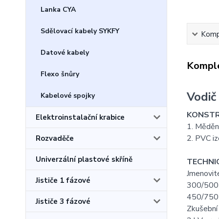
Lanka CYA
Sdělovací kabely SYKFY
Kompl
Datové kabely
Komple
Flexo šnůry
Vodič
Kabelové spojky
KONSTR
Elektroinstalační krabice
1. Měděn
2. PVC iz
Rozvaděče
Univerzální plastové skříně
TECHNIC
Jmenovité
Jističe 1 fázové
300/500 
450/750 
Jističe 3 fázové
Zkušební 