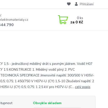
Přihlášení
y:
0
ks
lektromaterialy.cz
za
0 Kč
544 790
CY 1,5 - jednožilový měděný drát s pevným jádrem. Vodič H07
CY 1.5 KONSTRUKCE 1. Měděný vodič plný 2. PVC
eTECHNICKÁ SPECIFIKACE Jmenovité napětí: 300/500 V H05V-
 0,5; 0,75; 1 450/750 V H07V-U (CY) 1,5-10 Zkušební napětí: 2
 H05V-U (CY) 0,5; 0,75; 1 2,5 kV pro H07V-U (C...
celý popis
tupnost
Obvykle skladem