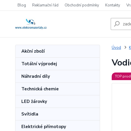
Blog
Reklamační řád
Obchodní podmínky
Kontakty
Vr
Úvod
K
Akční zboží
Vodi
Totální výprodej
Náhradní díly
TOP prod
Technická chemie
LED žárovky
Svítidla
Elektrické přímotopy