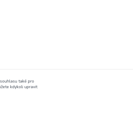
 souhlasu také pro
žete kdykoli upravit
Vytvořeno na
Eshop-rychle.cz