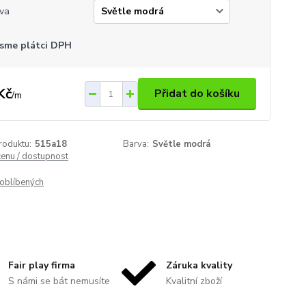
va
sme plátci DPH
Kč
Přidat do košíku
/
m
roduktu:
515a18
Barva:
Světle modrá
cenu / dostupnost
oblíbených
Fair play firma
Záruka kvality
S námi se bát nemusíte
Kvalitní zboží