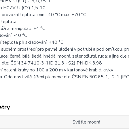
H05V-U (CY) 0,5; 0,75; 1
ro H07V-U (CY) 1,5-10
provozní teplota: min. -40 °C max. +70 °C
 teplota
táži a manipulaci: +4 °C
adování: -40 °C
 teplota při skladování: +40 °C
V suchém prostředí pro pevné uložení v potrubí a pod omítkou, pr
lace: černá, bílá, šedá, hnědá, modrá, zelenožlutá, rudá; a jiné dl
 dle: ČSN 34 7410-3 (HD 21.3 - S2) PN-DK 3.98
í balení: kruhy po 100 a 200 m v kartonové krabici, cívky
: Odolnost vůči šíření plamene dle ČSN EN 50265-1; -2-1 (IE
etry
Světle modrá