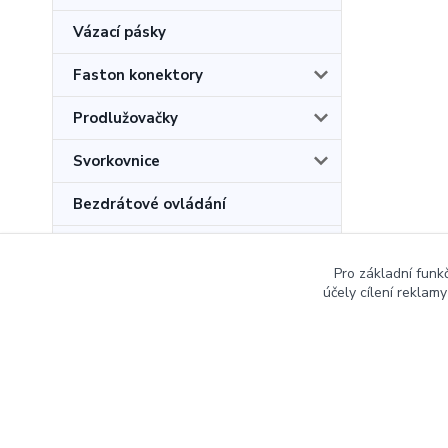
Vázací pásky
Faston konektory
Prodlužovačky
Svorkovnice
Bezdrátové ovládání
Povinné revize kotlů na tuhá
paliva
Pro základní funk
účely cílení reklam
Copyright © 2007-2026 - Bohumil Dušek