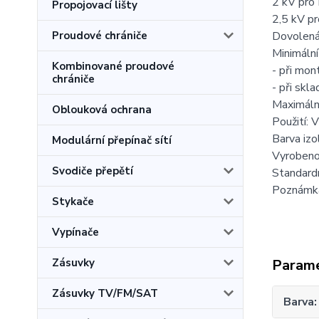
2 kV pro 
Propojovací lišty
2,5 kV p
Proudové chrániče
Dovolená 
Minimální
Kombinované proudové
- při mon
chrániče
- při skl
Maximální
Oblouková ochrana
Použití: 
Barva izo
Modulární přepínač sítí
Vyrobeno
Svodiče přepětí
Standardn
Poznámka
Stykače
Vypínače
Zásuvky
Param
Zásuvky TV/FM/SAT
Barva