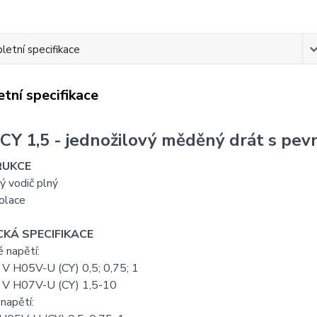
etní specifikace
tní specifikace
 CY 1,5 - jednožilový měděný drát s pev
UKCE
ý vodič plný
olace
KÁ SPECIFIKACE
 napětí:
V H05V-U (CY) 0,5; 0,75; 1
V H07V-U (CY) 1,5-10
napětí: