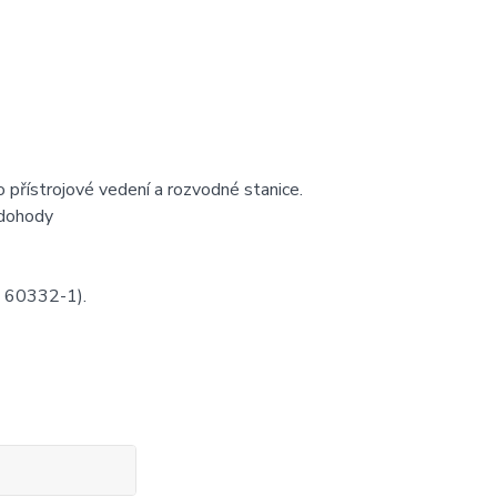
o přístrojové vedení a rozvodné stanice.
e dohody
C 60332-1).