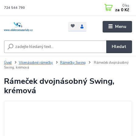
0
ks
724 544 790
za
0 Kč
Menu
Hledat
Úvod
Vícenásobné rámečky
Rámečky Swing
Rámeček dvojnásobný
Swing, krémová
Rámeček dvojnásobný Swing,
krémová