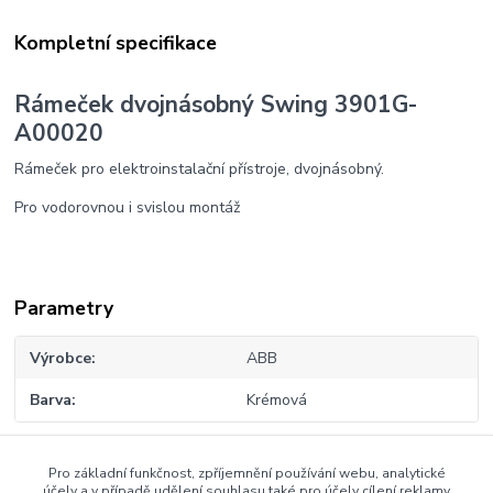
Kompletní specifikace
Rámeček dvojnásobný Swing 3901G-
A00020
Rámeček pro elektroinstalační přístroje, dvojnásobný.
Pro vodorovnou i svislou montáž
Parametry
Výrobce
ABB
Barva
Krémová
Pro základní funkčnost, zpříjemnění používání webu, analytické
Zboží zařazeno v kategoriích
účely a v případě udělení souhlasu také pro účely cílení reklamy