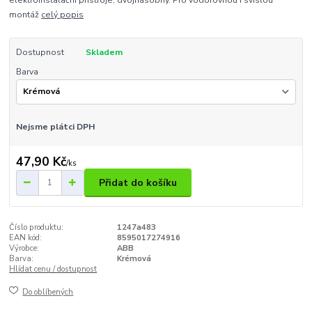
elektroinstalační přístroje, dvojnásobný. Pro vodorovnou i svislou
montáž
celý popis
Dostupnost
Skladem
Barva
Nejsme plátci DPH
47,90 Kč
/
ks
Přidat do košíku
Číslo produktu:
1247a483
EAN kód:
8595017274916
Výrobce:
ABB
Barva:
Krémová
Hlídat cenu / dostupnost
Do oblíbených