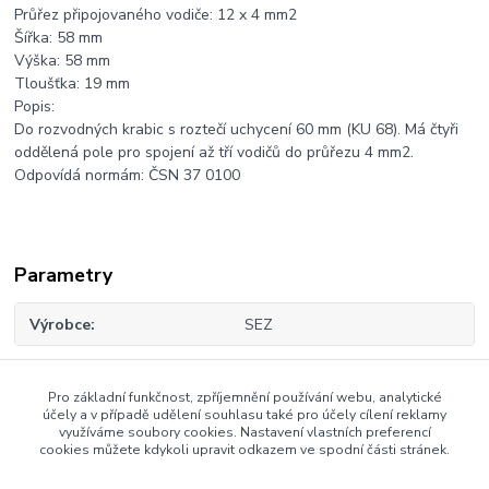
Průřez připojovaného vodiče: 12 x 4 mm2
Šířka: 58 mm
Výška: 58 mm
Tloušťka: 19 mm
Popis:
Do rozvodných krabic s roztečí uchycení 60 mm (KU 68). Má čtyři
oddělená pole pro spojení až tří vodičů do průřezu 4 mm2.
Odpovídá normám: ČSN 37 0100
Parametry
Výrobce
SEZ
Pro základní funkčnost, zpříjemnění používání webu, analytické
Zboží zařazeno v kategoriích
účely a v případě udělení souhlasu také pro účely cílení reklamy
využíváme soubory cookies. Nastavení vlastních preferencí
cookies můžete kdykoli upravit odkazem ve spodní části stránek.
Příslušenství ke krabicím