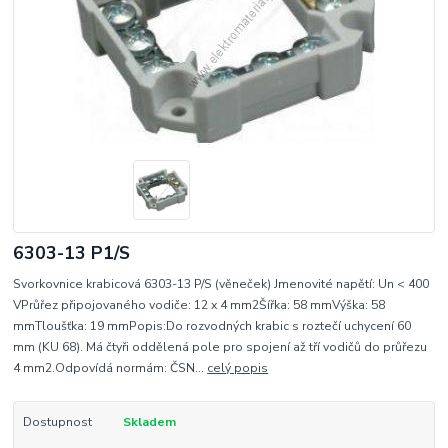
6303-13 P1/S
Svorkovnice krabicová 6303-13 P/S (věneček) Jmenovité napětí: Un < 400
VPrůřez připojovaného vodiče: 12 x 4 mm2Šířka: 58 mmVýška: 58
mmTloušťka: 19 mmPopis:Do rozvodných krabic s roztečí uchycení 60
mm (KU 68). Má čtyři oddělená pole pro spojení až tří vodičů do průřezu
4 mm2.Odpovídá normám: ČSN...
celý popis
Dostupnost
Skladem