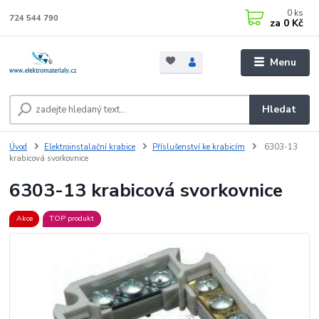
0
ks
724 544 790
za
0 Kč
Menu
Hledat
Úvod
Elektroinstalační krabice
Příslušenství ke krabicím
6303-13
krabicová svorkovnice
6303-13 krabicová svorkovnice
Akce
TOP produkt