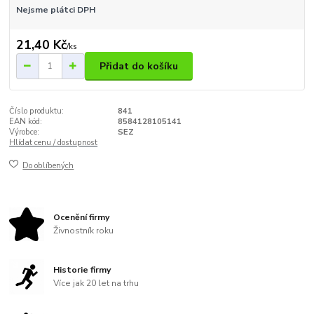
Nejsme plátci DPH
21,40 Kč
/
ks
Přidat do košíku
Číslo produktu:
841
EAN kód:
8584128105141
Výrobce:
SEZ
Hlídat cenu / dostupnost
Do oblíbených
Ocenění firmy
Živnostník roku
Historie firmy
Více jak 20 let na trhu