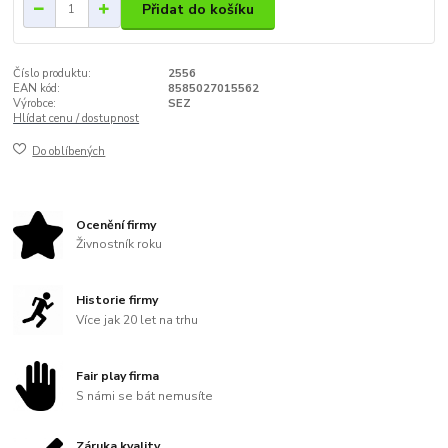
Přidat do košíku
Číslo produktu:
2556
EAN kód:
8585027015562
Výrobce:
SEZ
Hlídat cenu / dostupnost
Do oblíbených
Ocenění firmy
Živnostník roku
Historie firmy
Více jak 20 let na trhu
Fair play firma
S námi se bát nemusíte
Záruka kvality