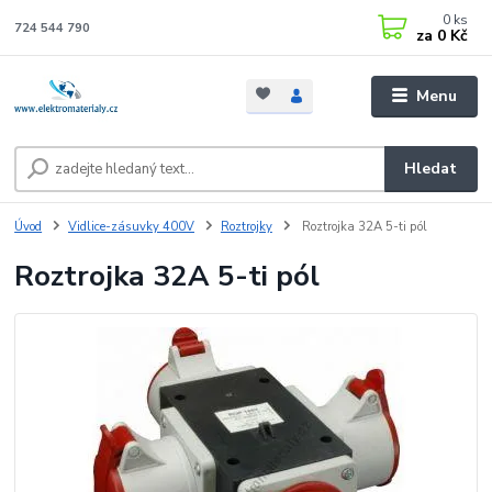
0
ks
724 544 790
za
0 Kč
Menu
Hledat
Úvod
Vidlice-zásuvky 400V
Roztrojky
Roztrojka 32A 5-ti pól
Roztrojka 32A 5-ti pól