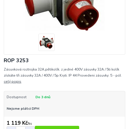
ROP 3253
Zásuvková roztrojka 32A,pětikolík. z jedné 400V zásuvky 32A / 5ti kolík
získáte tři zásuvky 32A / 400V / 5p Kryti: IP 44 Provedeni zásuvky: 5 - pól
celý popis
Dostupnost
Do 3 dnů
Nejsme plátci DPH
1 119 Kč
/
ks