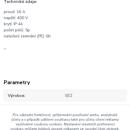
Technické údaje:
proud: 16 A
napětí: 400 V
krytí: IP 44
počet pólů: 5p.
natočení zemnění (PE): 6h
Parametry
Výrobce
SEZ
Pro základní funkčnost, zpříjemnění používání webu, analytické
Zboží zařazeno v kategoriích
účely a v případě udělení souhlasu také pro účely cílení reklamy
využíváme soubory cookies. Nastavení vlastních preferencí
cookies můžete kdykoli upravit odkazem ve spodní části stránek.