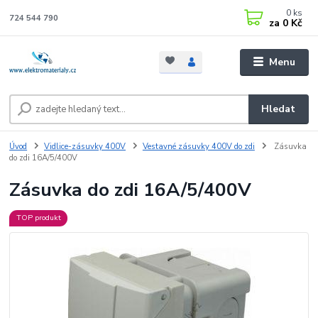
0
ks
724 544 790
za
0 Kč
Menu
Hledat
Úvod
Vidlice-zásuvky 400V
Vestavné zásuvky 400V do zdi
Zásuvka
do zdi 16A/5/400V
Zásuvka do zdi 16A/5/400V
TOP produkt