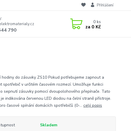
Přihlášení
y:
0
ks
lektromaterialy.cz
za
0 Kč
544 790
í hodiny do zásuvky ZS10 Pokud potřebujeme zapnout a
t spotřebič v určitém časovém rozmezí. Umožňuje funkci
ho sepnutí zásuvky pomocí dvoupolohového přepínače. Tato
 je indikována červenou LED diodou na čelní straně přístroje.
 pro časové spínání domácích spotřebičů (0-...
celý popis
tupnost
Skladem