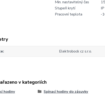
Min. nastavitelný čas
15
Stupeň krytí
IP
Pracovní teplota
-1
etry
ce
Elektrobock cz s.r.o.
zařazeno v kategoriích
cí hodiny
Spínací hodiny do zásuvky