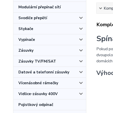
Modulární přepínač sítí
Kompl
Svodiče přepětí
Komple
Stykače
Spín
Vypínače
Pokud po
Zásuvky
dvoupoloh
domácích
Zásuvky TV/FM/SAT
Výhod
Datové a telefonní zásuvky
Vícenásobné rámečky
Vidlice-zásuvky 400V
Pojistkový odpínač