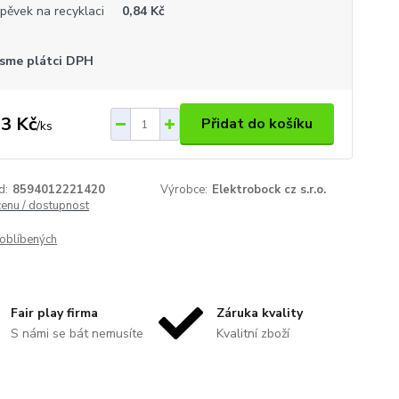
spěvek na recyklaci
0,84 Kč
sme plátci DPH
3 Kč
Přidat do košíku
/
ks
d:
8594012221420
Výrobce:
Elektrobock cz s.r.o.
cenu / dostupnost
oblíbených
Fair play firma
Záruka kvality
S námi se bát nemusíte
Kvalitní zboží