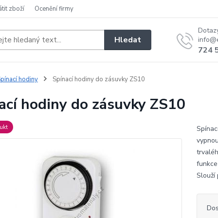
átit zboží
Ocenění firmy
Dotaz
Hledat
info@e
724 
pínací hodiny
Spínací hodiny do zásuvky ZS10
ací hodiny do zásuvky ZS10
ukt
Spínac
vypnou
trvalé
funkce
Slouží
Dos