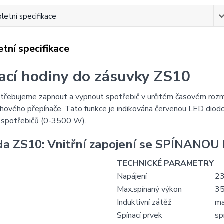
etní specifikace
tní specifikace
ací hodiny do zásuvky ZS10
třebujeme zapnout a vypnout spotřebič v určitém časovém rozme
ového přepínače. Tato funkce je indikována červenou LED diodou n
 spotřebičů (0-3500 W).
a ZS10: Vnitřní zapojení se
SPÍNANOU 
TECHNICKÉ PARAMETRY
Napájení
23
Max.spínaný výkon
3
Induktivní zátěž
ma
Spínací prvek
sp