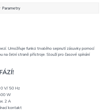
Parametry
zí. Umožňuje funkci trvalého sepnutí zásuvky pomocí
a čelní straně přístroje. Slouží pro časové spínání
FÁZÍ!
0 V/ 50 Hz
500 W
x. 2 A
ínací kontakt