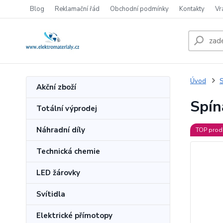
Blog
Reklamační řád
Obchodní podmínky
Kontakty
Vr
Úvod
S
Akční zboží
Spín
Totální výprodej
Náhradní díly
TOP prod
Technická chemie
LED žárovky
Svítidla
Elektrické přímotopy