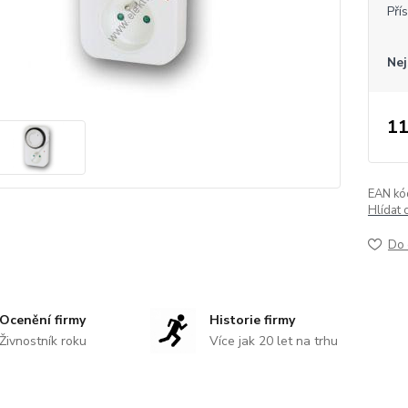
Pří
Nej
11
EAN kó
Hlídat 
Do 
Ocenění firmy
Historie firmy
Živnostník roku
Více jak 20 let na trhu