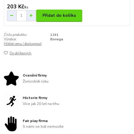
203 Kč
/
ks
Přidat do košíku
Číslo produktu:
1241
Výrobce:
Bonega
Hlídat cenu / dostupnost
Do oblíbených
Ocenění firmy
Živnostník roku
Historie firmy
Více jak 20 let na trhu
Fair play firma
S námi se bát nemusíte