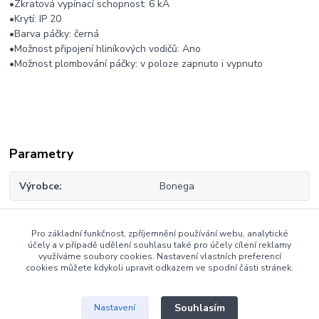
•Zkratová vypínací schopnost: 6 kA
•Krytí: IP 20
•Barva páčky: černá
•Možnost připojení hliníkových vodičů: Ano
•Možnost plombování páčky: v poloze zapnuto i vypnuto
Parametry
Výrobce
Bonega
Pro základní funkčnost, zpříjemnění používání webu, analytické
Zboží zařazeno v kategoriích
účely a v případě udělení souhlasu také pro účely cílení reklamy
využíváme soubory cookies. Nastavení vlastních preferencí
cookies můžete kdykoli upravit odkazem ve spodní části stránek.
Třífázové jističe Bonega
Souhlasím
Nastavení