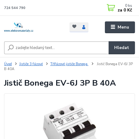
0
ks
724 544 790
za
0 Kč
Menu
Hledat
Úvod
Jističe 3 fázové
Třífázové jističe Bonega
Jistič Bonega EV-6J 3P
B 40A
Jistič Bonega EV-6J 3P B 40A