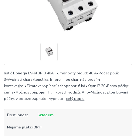
Jistič Bonega EV-6J 3P B 40A •Jmenovitý proud: 40 A•Počet pólů:
3•Vypínací charakteristika: B (pro jinou char. nás prosím
kontaktujte)•Zkratová vypínací schopnost: 6 kA•Krytí: IP 20•Barva páčky:
černá•Možnost připojení hliníkových vodičů: Ano•Možnost plombování
páčky: v poloze zapnuto i vypnuto
celý popis
Dostupnost
Skladem
Nejsme plátci DPH